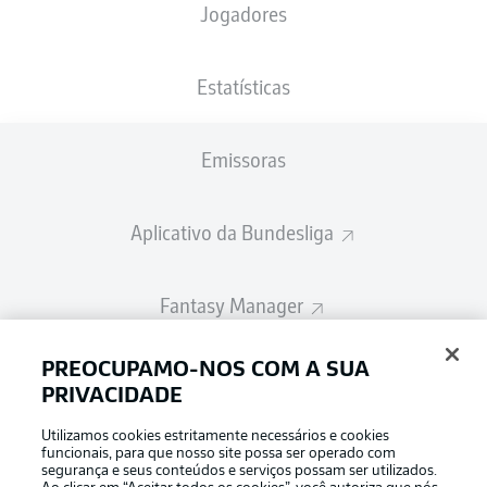
Jogadores
A escalação inicial será divulgada 60
minutos antes do início da partida
Estatísticas
Emissoras
Aplicativo da Bundesliga
Fantasy Manager
PREOCUPAMO-NOS COM A SUA
BUNDESLIGA-GROUP
PRIVACIDADE
Utilizamos cookies estritamente necessários e cookies
Escolha seu idioma
funcionais, para que nosso site possa ser operado com
Modo de visualização
Português
segurança e seus conteúdos e serviços possam ser utilizados.