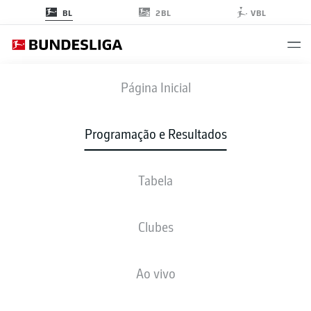
2BL
BL
VBL
FCB
-
FCA
Página Inicial
Programação e Resultados
Tabela
AO VIVO
NOTÍCIAS
ESCALAÇÕES
ESTATÍSTICAS
TABELA
Clubes
Ao vivo
Verifique novamente