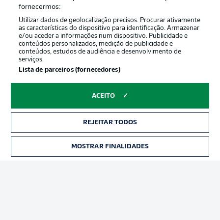
Oferecido por
fornecermos:
Utilizar dados de geolocalização precisos. Procurar ativamente
as características do dispositivo para identificação. Armazenar
e/ou aceder a informações num dispositivo. Publicidade e
conteúdos personalizados, medição de publicidade e
conteúdos, estudos de audiência e desenvolvimento de
serviços.
Lista de parceiros (fornecedores)
ACEITO
Publicidade
Avisos legais
REJEITAR TODOS
Gerir preferências
Aviso de privacidade
MOSTRAR FINALIDADES
INGRESSOS
Termos de uso
Emissoras
Trabalhe conosco
Marca
Contato
Jogadores