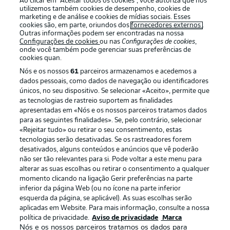
Ao clicar em “Aceitar todos os cookies”, você autoriza que nós
utilizemos também cookies de desempenho, cookies de
marketing e de análise e cookies de mídias sociais. Esses
cookies são, em parte, oriundos dos
fornecedores externos
.
Outras informações podem ser encontradas na nossa
Login
Configurações de cookies
ou nas
Configurações de cookies
,
onde você também pode gerenciar suas preferências de
cookies quan.
Nós e os nossos
61
parceiros armazenamos e acedemos a
dados pessoais, como dados de navegação ou identificadores
únicos, no seu dispositivo. Se selecionar «Aceito», permite que
as tecnologias de rastreio suportem as finalidades
apresentadas em «Nós e os nossos parceiros tratamos dados
para as seguintes finalidades». Se, pelo contrário, selecionar
Football as it’s meant to be
«Rejeitar tudo» ou retirar o seu consentimento, estas
tecnologias serão desativadas. Se os rastreadores forem
desativados, alguns conteúdos e anúncios que vê poderão
não ser tão relevantes para si. Pode voltar a este menu para
alterar as suas escolhas ou retirar o consentimento a qualquer
APLICATIVO DA BUNDESLIGA
momento clicando na ligação Gerir preferências na parte
inferior da página Web (ou no ícone na parte inferior
esquerda da página, se aplicável). As suas escolhas serão
aplicadas em Website. Para mais informação, consulte a nossa
política de privacidade.
Aviso de privacidade
Marca
Nós e os nossos parceiros tratamos os dados para