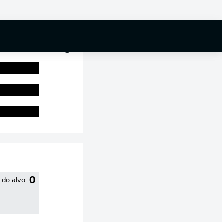
0 %
0
 do alvo