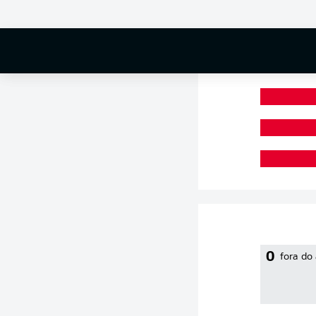
0 %
0
fora do