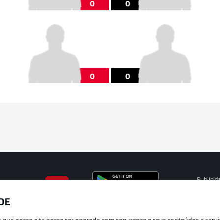
0
0
0
0
Publicid
Gerir pr
DE
APLICATIVO DA BUNDESLIGA
Termos 