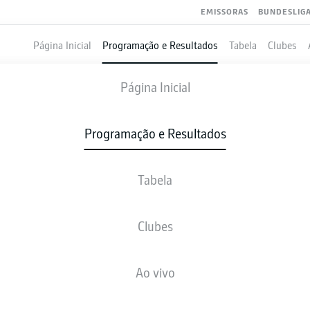
EMISSORAS
BUNDESLIG
Página Inicial
Programação e Resultados
Tabela
Clubes
FREIBURG
-
EINTRACHT FRAN
Página Inicial
Programação e Resultados
Tabela
VIVO
NOTÍCIAS
ESCALAÇÕES
ESTATÍSTICAS
TAB
Clubes
Ao vivo