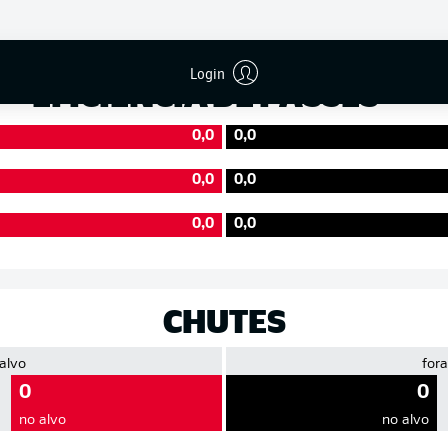
Precisão
Login
EFICIÊNCIA DE PASSES
0,0
0,0
0,0
0,0
0,0
0,0
CHUTES
 alvo
fora
0
0
no alvo
no alvo