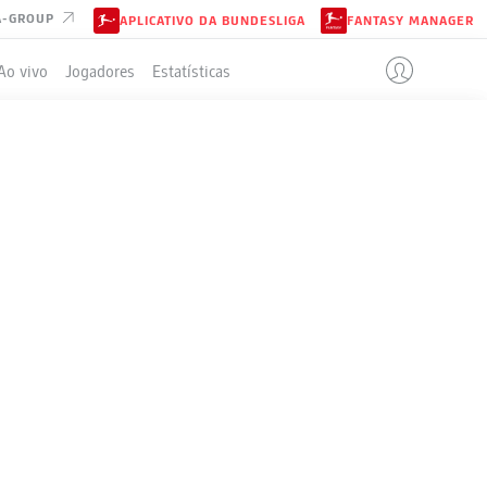
A-GROUP
APLICATIVO DA BUNDESLIGA
FANTASY MANAGER
Ao vivo
Jogadores
Estatísticas
KFURT
ELA