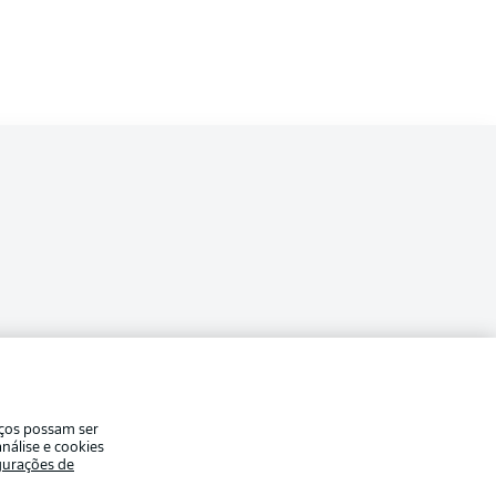
a
ade
Avisos legais
iços possam ser
eferências
Aviso de privacidade
nálise e cookies
gurações de
Modo de visualização
de uso
Emissoras