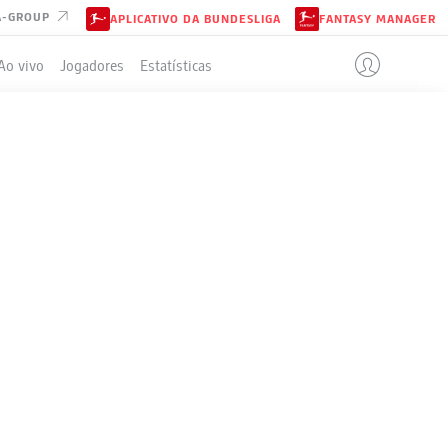
A-GROUP
APLICATIVO DA BUNDESLIGA
FANTASY MANAGER
Ao vivo
Jogadores
Estatísticas
ELA