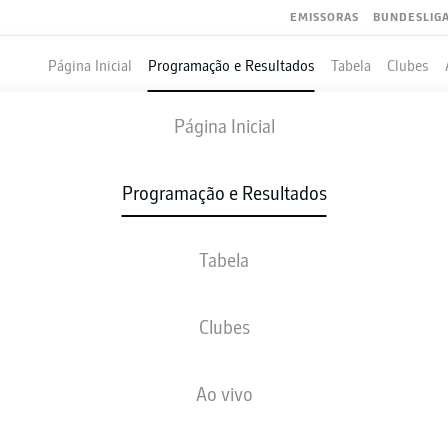
EMISSORAS
BUNDESLIG
Página Inicial
Programação e Resultados
Tabela
Clubes
USSIA DORTMUND
-
VFB STUTTGART
Página Inicial
Programação e Resultados
Tabela
VIVO
NOTÍCIAS
ESCALAÇÕES
ESTATÍSTICAS
TAB
Clubes
Ao vivo
Verifique novamente