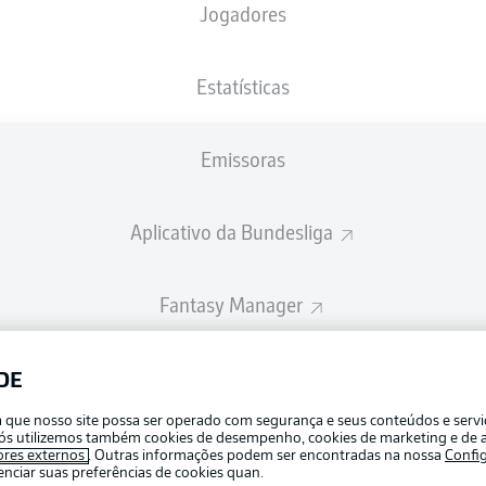
Jogadores
A escalação inicial será divulgada 60 minutos antes do início da partid
Estatísticas
Emissoras
Aplicativo da Bundesliga
Fantasy Manager
BUNDESLIGA-GROUP
DE
Publicid
ra que nosso site possa ser operado com segurança e seus conteúdos e serv
Gerir pr
e nós utilizemos também cookies de desempenho, cookies de marketing e de a
APLICATIVO DA BUNDESLIGA
ores externos
. Outras informações podem ser encontradas na nossa
Confi
Termos 
ciar suas preferências de cookies quan.