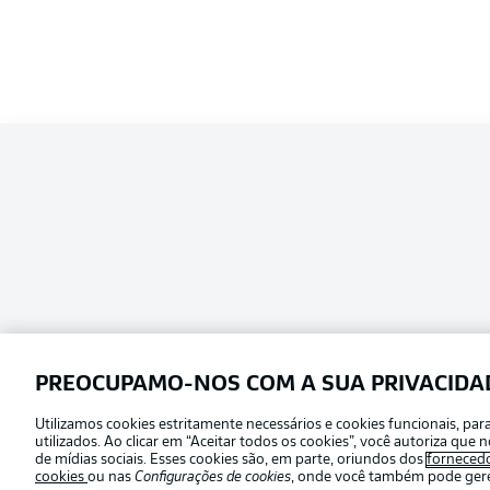
PREOCUPAMO-NOS COM A SUA PRIVACIDA
Utilizamos cookies estritamente necessários e cookies funcionais, pa
Football as it’s meant to be
utilizados. Ao clicar em “Aceitar todos os cookies”, você autoriza qu
Escolha seu idioma
de mídias sociais. Esses cookies são, em parte, oriundos dos
forneced
Português
cookies
ou nas
Configurações de cookies
, onde você também pode geren