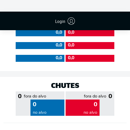
EFICIÊNCIA DE PASSES
Login
0,0
0,0
0,0
0,0
0,0
0,0
CHUTES
0
0
fora do alvo
fora do alvo
0
0
no alvo
no alvo