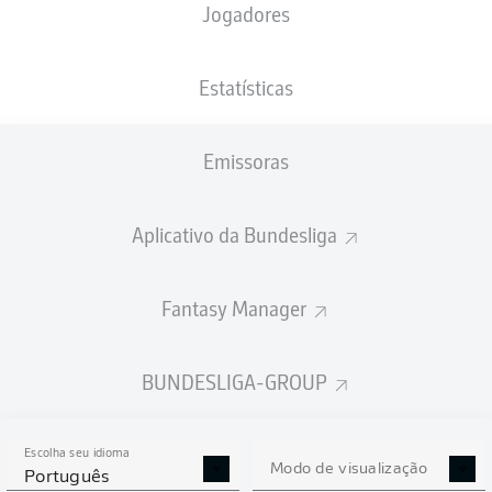
Jogadores
XGOLS
Estatísticas
Emissoras
Aplicativo da Bundesliga
Fantasy Manager
Goals
BUNDESLIGA-GROUP
PASSES REALIZADOS
Escolha seu idioma
0
0
Modo de visualização
Português
Precisão
0 %
0 %