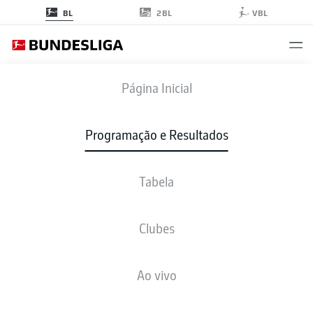
2BL
BL
VBL
SCP
-
SCF
Página Inicial
Programação e Resultados
Tabela
AO VIVO
NOTÍCIAS
ESCALAÇÕES
ESTATÍSTICAS
TABELA
Clubes
Ao vivo