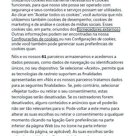
Utilizamos cookies estritamente necessários e cookies
funcionais, para que nosso site possa ser operado com
segurança e seus conteúdos e serviços possam ser utilizados.
Ao clicar em “Aceitar todos os cookies”, você autoriza que nós
utilizemos também cookies de desempenho, cookies de
Oferecido por
marketing e de análise e cookies de mídias sociais. Esses
cookies são, em parte, oriundos dos
fornecedores externos
.
Outras informações podem ser encontradas na nossa
Configurações de cookies
ou nas
Configurações de cookies
,
onde você também pode gerenciar suas preferências de
cookies quan.
Nós e os nossos
61
parceiros armazenamos e acedemos a
dados pessoais, como dados de navegação ou identificadores
únicos, no seu dispositivo. Se selecionar «Aceito», permite que
as tecnologias de rastreio suportem as finalidades
apresentadas em «Nós e os nossos parceiros tratamos dados
para as seguintes finalidades». Se, pelo contrário, selecionar
«Rejeitar tudo» ou retirar o seu consentimento, estas
Publicidade
Avisos legais
tecnologias serão desativadas. Se os rastreadores forem
Gerir preferências
Aviso de privacidade
desativados, alguns conteúdos e anúncios que vê poderão
não ser tão relevantes para si. Pode voltar a este menu para
Termos de uso
Emissoras
alterar as suas escolhas ou retirar o consentimento a qualquer
momento clicando na ligação Gerir preferências na parte
Trabalhe conosco
Marca
inferior da página Web (ou no ícone na parte inferior
Contato
Jogadores
esquerda da página, se aplicável). As suas escolhas serão