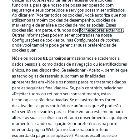
Utilizamos cookies estritamente necessários e cookies
funcionais, para que nosso site possa ser operado com
segurança e seus conteúdos e serviços possam ser utilizados.
Ao clicar em “Aceitar todos os cookies”, você autoriza que nós
utilizemos também cookies de desempenho, cookies de
Oferecido por
marketing e de análise e cookies de mídias sociais. Esses
cookies são, em parte, oriundos dos
fornecedores externos
.
Outras informações podem ser encontradas na nossa
Configurações de cookies
ou nas
Configurações de cookies
,
onde você também pode gerenciar suas preferências de
cookies quan.
Nós e os nossos
61
parceiros armazenamos e acedemos a
dados pessoais, como dados de navegação ou identificadores
únicos, no seu dispositivo. Se selecionar «Aceito», permite que
as tecnologias de rastreio suportem as finalidades
apresentadas em «Nós e os nossos parceiros tratamos dados
para as seguintes finalidades». Se, pelo contrário, selecionar
«Rejeitar tudo» ou retirar o seu consentimento, estas
Publicidade
Avisos legais
tecnologias serão desativadas. Se os rastreadores forem
Gerir preferências
Aviso de privacidade
desativados, alguns conteúdos e anúncios que vê poderão
não ser tão relevantes para si. Pode voltar a este menu para
Termos de uso
Emissoras
alterar as suas escolhas ou retirar o consentimento a qualquer
momento clicando na ligação Gerir preferências na parte
Trabalhe conosco
Marca
inferior da página Web (ou no ícone na parte inferior
Contato
Jogadores
esquerda da página, se aplicável). As suas escolhas serão