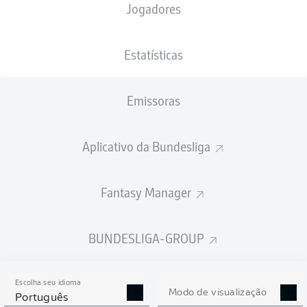
Jogadores
XGOLS
Estatísticas
Emissoras
Aplicativo da Bundesliga
Fantasy Manager
Goals
BUNDESLIGA-GROUP
PASSES REALIZADOS
Escolha seu idioma
0
0
Modo de visualização
Português
Precisão
0 %
0 %