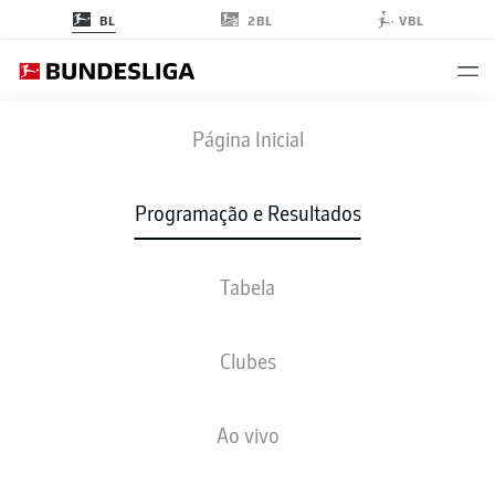
2BL
BL
VBL
HSV
-
M05
Página Inicial
Programação e Resultados
Tabela
AO VIVO
NOTÍCIAS
ESCALAÇÕES
ESTATÍSTICAS
TABELA
Clubes
Ao vivo