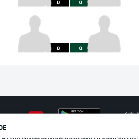
0
0
0
0
Publicid
Gerir pr
DE
APLICATIVO DA BUNDESLIGA
Termos 