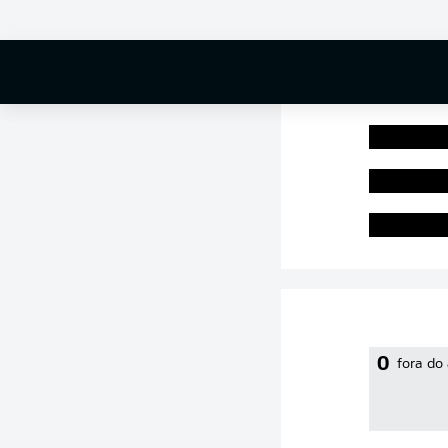
0 %
0
fora do