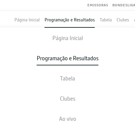
EMISSORAS
BUNDESLIG
Página Inicial
Programação e Resultados
Tabela
Clubes
RACHT FRANKFURT
-
AUGSBURG
Página Inicial
Programação e Resultados
Tabela
VIVO
NOTÍCIAS
ESCALAÇÕES
ESTATÍSTICAS
TAB
Clubes
Ao vivo