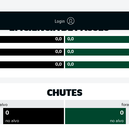
Precisão
Login
EFICIÊNCIA DE PASSES
0,0
0,0
0,0
0,0
0,0
0,0
CHUTES
 alvo
fora
0
0
no alvo
no alvo