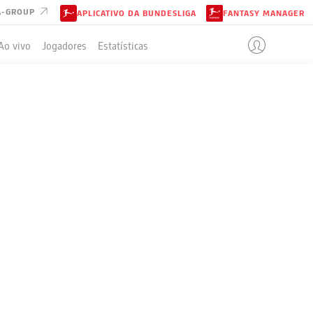
A-GROUP
APLICATIVO DA BUNDESLIGA
FANTASY MANAGER
Ao vivo
Jogadores
Estatísticas
ELA