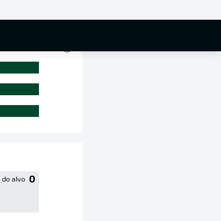
0 %
0
 do alvo