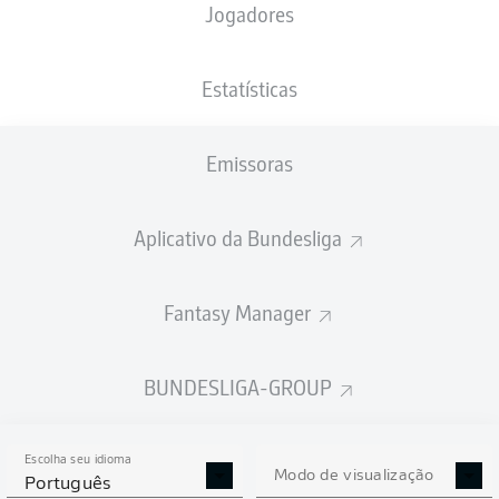
Jogadores
XGOLS
Estatísticas
Emissoras
Aplicativo da Bundesliga
Fantasy Manager
Goals
BUNDESLIGA-GROUP
PASSES REALIZADOS
Escolha seu idioma
0
0
Modo de visualização
Português
Precisão
0 %
0 %