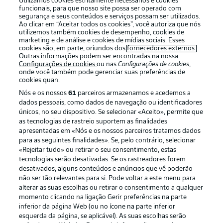
Utilizamos cookies estritamente necessários e cookies
funcionais, para que nosso site possa ser operado com
segurança e seus conteúdos e serviços possam ser utilizados.
Ao clicar em “Aceitar todos os cookies”, você autoriza que nós
utilizemos também cookies de desempenho, cookies de
Oferecido por
marketing e de análise e cookies de mídias sociais. Esses
cookies são, em parte, oriundos dos
fornecedores externos
.
Outras informações podem ser encontradas na nossa
Configurações de cookies
ou nas
Configurações de cookies
,
onde você também pode gerenciar suas preferências de
cookies quan.
Nós e os nossos
61
parceiros armazenamos e acedemos a
dados pessoais, como dados de navegação ou identificadores
únicos, no seu dispositivo. Se selecionar «Aceito», permite que
as tecnologias de rastreio suportem as finalidades
apresentadas em «Nós e os nossos parceiros tratamos dados
para as seguintes finalidades». Se, pelo contrário, selecionar
«Rejeitar tudo» ou retirar o seu consentimento, estas
Publicidade
Avisos legais
tecnologias serão desativadas. Se os rastreadores forem
Gerir preferências
Aviso de privacidade
desativados, alguns conteúdos e anúncios que vê poderão
não ser tão relevantes para si. Pode voltar a este menu para
Termos de uso
Emissoras
alterar as suas escolhas ou retirar o consentimento a qualquer
momento clicando na ligação Gerir preferências na parte
Trabalhe conosco
Marca
inferior da página Web (ou no ícone na parte inferior
Contato
Jogadores
esquerda da página, se aplicável). As suas escolhas serão