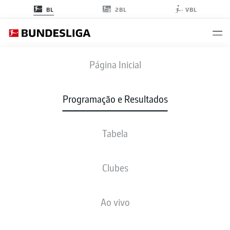
2BL
BL
VBL
BMG
-
ELV
Página Inicial
Programação e Resultados
Tabela
AO VIVO
NOTÍCIAS
ESCALAÇÕES
ESTATÍSTICAS
TABELA
Clubes
Ao vivo