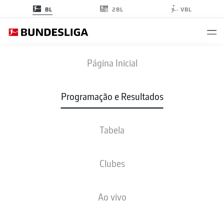
2BL
BL
VBL
KOE
-
VFB
Página Inicial
Programação e Resultados
Tabela
AO VIVO
NOTÍCIAS
ESCALAÇÕES
ESTATÍSTICAS
TABELA
Clubes
Ao vivo
sex., 29.01.2027 - dom., 31.01.2027
Esta rodada ainda não foi programada.