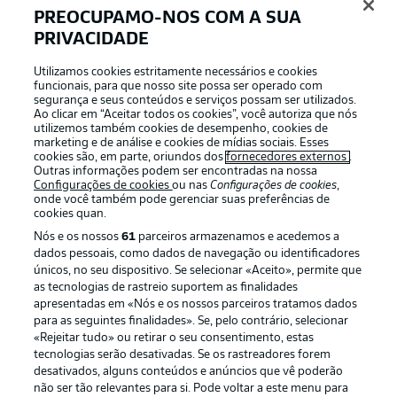
PREOCUPAMO-NOS COM A SUA
PRIVACIDADE
Login
Utilizamos cookies estritamente necessários e cookies
funcionais, para que nosso site possa ser operado com
segurança e seus conteúdos e serviços possam ser utilizados.
Ao clicar em “Aceitar todos os cookies”, você autoriza que nós
utilizemos também cookies de desempenho, cookies de
marketing e de análise e cookies de mídias sociais. Esses
cookies são, em parte, oriundos dos
fornecedores externos
.
Outras informações podem ser encontradas na nossa
Configurações de cookies
ou nas
Configurações de cookies
,
onde você também pode gerenciar suas preferências de
cookies quan.
Nós e os nossos
61
parceiros armazenamos e acedemos a
dados pessoais, como dados de navegação ou identificadores
únicos, no seu dispositivo. Se selecionar «Aceito», permite que
Football as it’s meant to be
as tecnologias de rastreio suportem as finalidades
apresentadas em «Nós e os nossos parceiros tratamos dados
para as seguintes finalidades». Se, pelo contrário, selecionar
«Rejeitar tudo» ou retirar o seu consentimento, estas
tecnologias serão desativadas. Se os rastreadores forem
desativados, alguns conteúdos e anúncios que vê poderão
APLICATIVO DA BUNDESLIGA
não ser tão relevantes para si. Pode voltar a este menu para