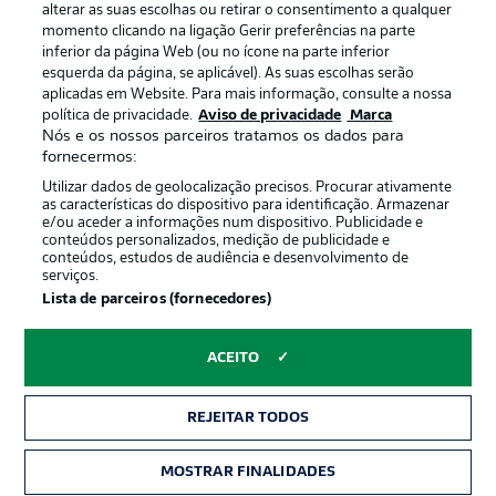
alterar as suas escolhas ou retirar o consentimento a qualquer
momento clicando na ligação Gerir preferências na parte
inferior da página Web (ou no ícone na parte inferior
esquerda da página, se aplicável). As suas escolhas serão
Oferecido por
aplicadas em Website. Para mais informação, consulte a nossa
política de privacidade.
Aviso de privacidade
Marca
Nós e os nossos parceiros tratamos os dados para
fornecermos:
Utilizar dados de geolocalização precisos. Procurar ativamente
as características do dispositivo para identificação. Armazenar
e/ou aceder a informações num dispositivo. Publicidade e
conteúdos personalizados, medição de publicidade e
conteúdos, estudos de audiência e desenvolvimento de
serviços.
Lista de parceiros (fornecedores)
Publicidade
Avisos legais
ACEITO
Gerir preferências
Aviso de privacidade
REJEITAR TODOS
Termos de uso
Emissoras
Trabalhe conosco
Marca
MOSTRAR FINALIDADES
INGRESSOS
Contato
Jogadores