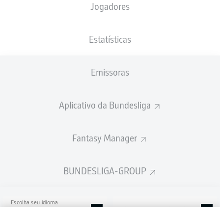
Jogadores
RheinEnergieSTADION
Estatísticas
Emissoras
Publicidade
Aplicativo da Bundesliga
Ainda não temos conteúdo disponível para a sua seleção.
Fantasy Manager
BUNDESLIGA-GROUP
Escolha seu idioma
Modo de visualização
Português