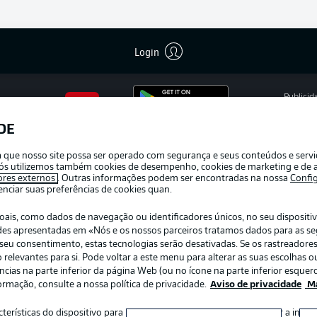
Login
Publicid
Gerir pr
DE
APLICATIVO DA BUNDESLIGA
Termos 
ra que nosso site possa ser operado com segurança e seus conteúdos e serv
Trabalh
e nós utilizemos também cookies de desempenho, cookies de marketing e de a
ores externos
. Outras informações podem ser encontradas na nossa
Confi
Contato
ciar suas preferências de cookies quan.
s, como dados de navegação ou identificadores únicos, no seu dispositivo
dades apresentadas em «Nós e os nossos parceiros tratamos dados para as s
r o seu consentimento, estas tecnologias serão desativadas. Se os rastreadore
elevantes para si. Pode voltar a este menu para alterar as suas escolhas ou
ias na parte inferior da página Web (ou no ícone na parte inferior esquerd
ormação, consulte a nossa política de privacidade.
Aviso de privacidade
Ma
:
Escolha seu idioma
acterísticas do dispositivo para identificação. Armazenar e/ou aceder a inf