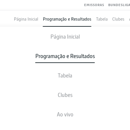
EMISSORAS
BUNDESLIG
Página Inicial
Programação e Resultados
Tabela
Clubes
HAMBURG
-
BORUSSIA DORT
Página Inicial
Programação e Resultados
Tabela
VIVO
NOTÍCIAS
ESCALAÇÕES
ESTATÍSTICAS
TAB
Clubes
Ao vivo
sex., 22.01.2027 - dom., 24.01.2027
Esta rodada ainda não foi programada.