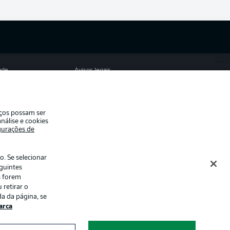
ade
Avisos legais
eferências
Aviso de privacidade
de uso
Emissoras
iços possam ser
e conosco
Marca
nálise e cookies
gurações de
Jogadores
. Se selecionar
eguintes
s forem
 retirar o
a da página, se
rca
ormações num
Modo de visualização