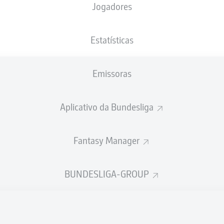
Jogadores
Volksparkstadion
Estatísticas
Emissoras
Publicidade
Aplicativo da Bundesliga
Fantasy Manager
BUNDESLIGA-GROUP
Ainda não temos conteúdo disponível para a sua seleção.