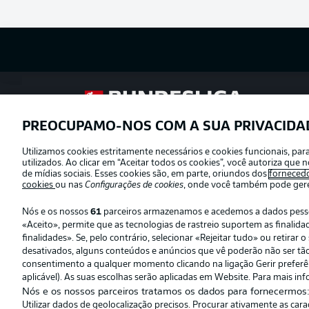
Football as it’s meant to be
PREOCUPAMO-NOS COM A SUA PRIVACIDA
Utilizamos cookies estritamente necessários e cookies funcionais, pa
Oferecido por
utilizados. Ao clicar em “Aceitar todos os cookies”, você autoriza qu
de mídias sociais. Esses cookies são, em parte, oriundos dos
forneced
cookies
ou nas
Configurações de cookies
, onde você também pode geren
Nós e os nossos
61
parceiros armazenamos e acedemos a dados pessoai
«Aceito», permite que as tecnologias de rastreio suportem as finali
finalidades». Se, pelo contrário, selecionar «Rejeitar tudo» ou retira
desativados, alguns conteúdos e anúncios que vê poderão não ser tão r
consentimento a qualquer momento clicando na ligação Gerir preferênc
aplicável). As suas escolhas serão aplicadas em Website. Para mais inf
Nós e os nossos parceiros tratamos os dados para fornecermos
Utilizar dados de geolocalização precisos. Procurar ativamente as car