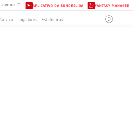
A-GROUP
APLICATIVO DA BUNDESLIGA
FANTASY MANAGER
Ao vivo
Jogadores
Estatísticas
MUND
ELA