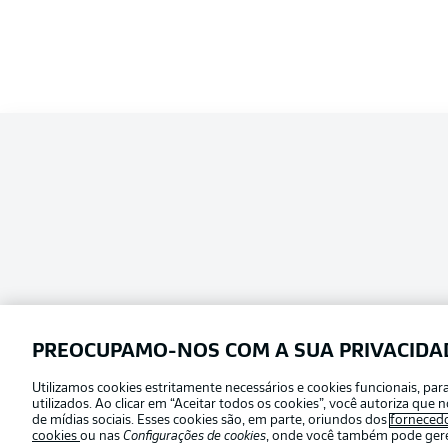
PREOCUPAMO-NOS COM A SUA PRIVACIDA
Utilizamos cookies estritamente necessários e cookies funcionais, pa
Football as it’s meant to be
utilizados. Ao clicar em “Aceitar todos os cookies”, você autoriza qu
Escolha seu idioma
de mídias sociais. Esses cookies são, em parte, oriundos dos
forneced
Português
cookies
ou nas
Configurações de cookies
, onde você também pode geren