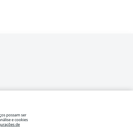
a
ade
Avisos legais
iços possam ser
eferências
Aviso de privacidade
nálise e cookies
gurações de
Modo de visualização
de uso
Emissoras