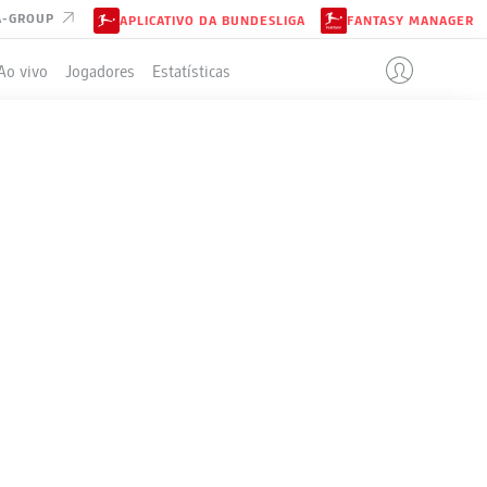
A-GROUP
APLICATIVO DA BUNDESLIGA
FANTASY MANAGER
Ao vivo
Jogadores
Estatísticas
ELA