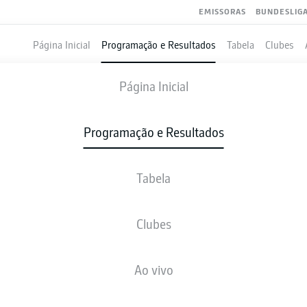
EMISSORAS
BUNDESLIG
Página Inicial
Programação e Resultados
Tabela
Clubes
HAMBURG
-
AUGSBURG
Página Inicial
Programação e Resultados
Tabela
VIVO
NOTÍCIAS
ESCALAÇÕES
ESTATÍSTICAS
TAB
Clubes
Ao vivo
Verifique novamente