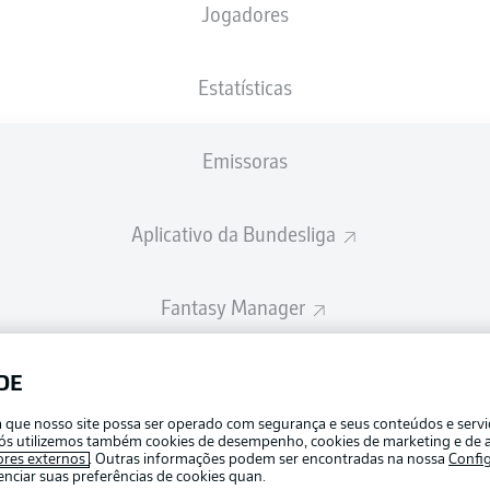
Jogadores
A escalação inicial será divulgada 60 minutos antes do início da partid
Estatísticas
Emissoras
Aplicativo da Bundesliga
Fantasy Manager
BUNDESLIGA-GROUP
DE
Publicid
ra que nosso site possa ser operado com segurança e seus conteúdos e serv
Gerir pr
e nós utilizemos também cookies de desempenho, cookies de marketing e de a
APLICATIVO DA BUNDESLIGA
ores externos
. Outras informações podem ser encontradas na nossa
Confi
Termos 
ciar suas preferências de cookies quan.