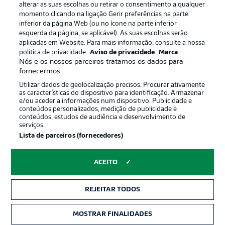
alterar as suas escolhas ou retirar o consentimento a qualquer
momento clicando na ligação Gerir preferências na parte
inferior da página Web (ou no ícone na parte inferior
esquerda da página, se aplicável). As suas escolhas serão
Oferecido por
aplicadas em Website. Para mais informação, consulte a nossa
política de privacidade.
Aviso de privacidade
Marca
Nós e os nossos parceiros tratamos os dados para
fornecermos:
Utilizar dados de geolocalização precisos. Procurar ativamente
as características do dispositivo para identificação. Armazenar
e/ou aceder a informações num dispositivo. Publicidade e
conteúdos personalizados, medição de publicidade e
conteúdos, estudos de audiência e desenvolvimento de
serviços.
Lista de parceiros (fornecedores)
Publicidade
Avisos legais
ACEITO
Gerir preferências
Aviso de privacidade
REJEITAR TODOS
Termos de uso
Emissoras
Trabalhe conosco
Marca
MOSTRAR FINALIDADES
INGRESSOS
Contato
Jogadores