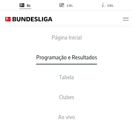
2BL
BL
VBL
SCF
-
HSV
Página Inicial
Programação e Resultados
Tabela
AO VIVO
NOTÍCIAS
ESCALAÇÕES
ESTATÍSTICAS
TABELA
Clubes
Ao vivo
ter., 12.01.2027 - qui., 14.01.2027
Esta rodada ainda não foi programada.