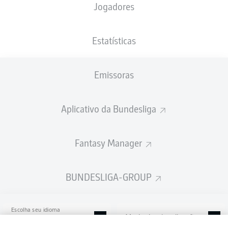
Jogadores
Europa-Park Stadion
Estatísticas
Emissoras
Publicidade
Aplicativo da Bundesliga
Ainda não temos conteúdo disponível para a sua seleção.
Fantasy Manager
BUNDESLIGA-GROUP
Escolha seu idioma
Modo de visualização
Português