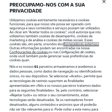
PREOCUPAMO-NOS COM A SUA
PRIVACIDADE
Login
Utilizamos cookies estritamente necessários e cookies
funcionais, para que nosso site possa ser operado com
segurança e seus conteúdos e serviços possam ser utilizados.
Ao clicar em “Aceitar todos os cookies”, você autoriza que nós
utilizemos também cookies de desempenho, cookies de
marketing e de análise e cookies de mídias sociais. Esses
cookies são, em parte, oriundos dos
fornecedores externos
.
Outras informações podem ser encontradas na nossa
Configurações de cookies
ou nas
Configurações de cookies
,
onde você também pode gerenciar suas preferências de
cookies quan.
Nós e os nossos
61
parceiros armazenamos e acedemos a
dados pessoais, como dados de navegação ou identificadores
únicos, no seu dispositivo. Se selecionar «Aceito», permite que
Football as it’s meant to be
as tecnologias de rastreio suportem as finalidades
apresentadas em «Nós e os nossos parceiros tratamos dados
para as seguintes finalidades». Se, pelo contrário, selecionar
«Rejeitar tudo» ou retirar o seu consentimento, estas
tecnologias serão desativadas. Se os rastreadores forem
desativados, alguns conteúdos e anúncios que vê poderão
APLICATIVO DA BUNDESLIGA
não ser tão relevantes para si. Pode voltar a este menu para