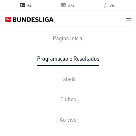
2BL
BL
VBL
FCA
-
BMG
Página Inicial
Programação e Resultados
Tabela
AO VIVO
NOTÍCIAS
ESCALAÇÕES
ESTATÍSTICAS
TABELA
Clubes
Ao vivo
ter., 12.01.2027 - qui., 14.01.2027
Esta rodada ainda não foi programada.