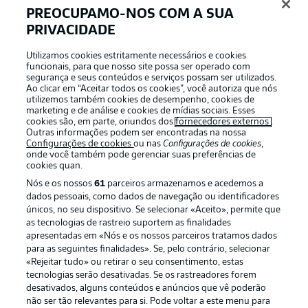
PREOCUPAMO-NOS COM A SUA
PRIVACIDADE
Login
Utilizamos cookies estritamente necessários e cookies
funcionais, para que nosso site possa ser operado com
segurança e seus conteúdos e serviços possam ser utilizados.
Ao clicar em “Aceitar todos os cookies”, você autoriza que nós
utilizemos também cookies de desempenho, cookies de
marketing e de análise e cookies de mídias sociais. Esses
cookies são, em parte, oriundos dos
fornecedores externos
.
Outras informações podem ser encontradas na nossa
Configurações de cookies
ou nas
Configurações de cookies
,
onde você também pode gerenciar suas preferências de
cookies quan.
Nós e os nossos
61
parceiros armazenamos e acedemos a
dados pessoais, como dados de navegação ou identificadores
únicos, no seu dispositivo. Se selecionar «Aceito», permite que
Football as it’s meant to be
as tecnologias de rastreio suportem as finalidades
apresentadas em «Nós e os nossos parceiros tratamos dados
para as seguintes finalidades». Se, pelo contrário, selecionar
«Rejeitar tudo» ou retirar o seu consentimento, estas
tecnologias serão desativadas. Se os rastreadores forem
desativados, alguns conteúdos e anúncios que vê poderão
APLICATIVO DA BUNDESLIGA
não ser tão relevantes para si. Pode voltar a este menu para