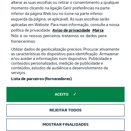
alterar as suas escolhas ou retirar o consentimento a qualquer
momento clicando na ligação Gerir preferências na parte
inferior da página Web (ou no ícone na parte inferior
esquerda da página, se aplicável). As suas escolhas serão
Oferecido por
aplicadas em Website. Para mais informação, consulte a nossa
política de privacidade.
Aviso de privacidade
Marca
Nós e os nossos parceiros tratamos os dados para
fornecermos:
Utilizar dados de geolocalização precisos. Procurar ativamente
as características do dispositivo para identificação. Armazenar
e/ou aceder a informações num dispositivo. Publicidade e
conteúdos personalizados, medição de publicidade e
conteúdos, estudos de audiência e desenvolvimento de
serviços.
Lista de parceiros (fornecedores)
Publicidade
Avisos legais
ACEITO
Gerir preferências
Aviso de privacidade
REJEITAR TODOS
Termos de uso
Emissoras
Trabalhe conosco
Marca
MOSTRAR FINALIDADES
INGRESSOS
Contato
Jogadores