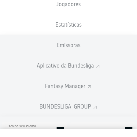
Jogadores
WWK ARENA
Estatísticas
Emissoras
Publicidade
Aplicativo da Bundesliga
Ainda não temos conteúdo disponível para a sua seleção.
Fantasy Manager
BUNDESLIGA-GROUP
Escolha seu idioma
Modo de visualização
Português