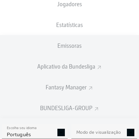
Jogadores
XGOLS
Estatísticas
Emissoras
Aplicativo da Bundesliga
Fantasy Manager
Goals
BUNDESLIGA-GROUP
PASSES REALIZADOS
Escolha seu idioma
0
0
Modo de visualização
Português
Precisão
0 %
0 %