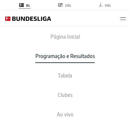
2BL
BL
VBL
M05
-
TSG
Página Inicial
Programação e Resultados
Tabela
AO VIVO
NOTÍCIAS
ESCALAÇÕES
ESTATÍSTICAS
TABELA
Clubes
Ao vivo