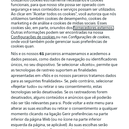
Utilizamos cookies estritamente necessários e cookies
funcionais, para que nosso site possa ser operado com
segurança e seus conteúdos e serviços possam ser utilizados.
Ao clicar em “Aceitar todos os cookies”, você autoriza que nós
utilizemos também cookies de desempenho, cookies de
Oferecido por
marketing e de análise e cookies de mídias sociais. Esses
cookies são, em parte, oriundos dos
fornecedores externos
.
Outras informações podem ser encontradas na nossa
Configurações de cookies
ou nas
Configurações de cookies
,
onde você também pode gerenciar suas preferências de
cookies quan.
Nós e os nossos
61
parceiros armazenamos e acedemos a
dados pessoais, como dados de navegação ou identificadores
únicos, no seu dispositivo. Se selecionar «Aceito», permite que
as tecnologias de rastreio suportem as finalidades
apresentadas em «Nós e os nossos parceiros tratamos dados
para as seguintes finalidades». Se, pelo contrário, selecionar
«Rejeitar tudo» ou retirar o seu consentimento, estas
Publicidade
Avisos legais
tecnologias serão desativadas. Se os rastreadores forem
Gerir preferências
Aviso de privacidade
desativados, alguns conteúdos e anúncios que vê poderão
não ser tão relevantes para si. Pode voltar a este menu para
Termos de uso
Emissoras
alterar as suas escolhas ou retirar o consentimento a qualquer
momento clicando na ligação Gerir preferências na parte
Trabalhe conosco
Marca
inferior da página Web (ou no ícone na parte inferior
Contato
Jogadores
esquerda da página, se aplicável). As suas escolhas serão