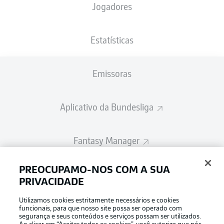
Jogadores
A escalação inicial será divulgada 60
minutos antes do início da partida
Estatísticas
Emissoras
Aplicativo da Bundesliga
Fantasy Manager
PREOCUPAMO-NOS COM A SUA
BUNDESLIGA-GROUP
PRIVACIDADE
Utilizamos cookies estritamente necessários e cookies
Escolha seu idioma
funcionais, para que nosso site possa ser operado com
Modo de visualização
Português
segurança e seus conteúdos e serviços possam ser utilizados.