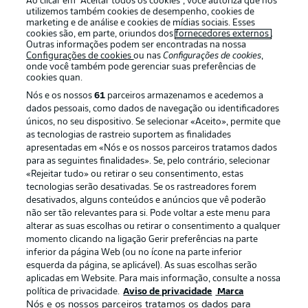
Ao clicar em “Aceitar todos os cookies”, você autoriza que nós
utilizemos também cookies de desempenho, cookies de
marketing e de análise e cookies de mídias sociais. Esses
cookies são, em parte, oriundos dos
fornecedores externos
.
Outras informações podem ser encontradas na nossa
Login
Configurações de cookies
ou nas
Configurações de cookies
,
onde você também pode gerenciar suas preferências de
cookies quan.
Nós e os nossos
61
parceiros armazenamos e acedemos a
dados pessoais, como dados de navegação ou identificadores
únicos, no seu dispositivo. Se selecionar «Aceito», permite que
as tecnologias de rastreio suportem as finalidades
apresentadas em «Nós e os nossos parceiros tratamos dados
para as seguintes finalidades». Se, pelo contrário, selecionar
Football as it’s meant to be
«Rejeitar tudo» ou retirar o seu consentimento, estas
tecnologias serão desativadas. Se os rastreadores forem
desativados, alguns conteúdos e anúncios que vê poderão
não ser tão relevantes para si. Pode voltar a este menu para
alterar as suas escolhas ou retirar o consentimento a qualquer
APLICATIVO DA BUNDESLIGA
momento clicando na ligação Gerir preferências na parte
inferior da página Web (ou no ícone na parte inferior
esquerda da página, se aplicável). As suas escolhas serão
aplicadas em Website. Para mais informação, consulte a nossa
política de privacidade.
Aviso de privacidade
Marca
Nós e os nossos parceiros tratamos os dados para