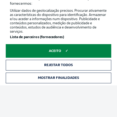
Oferecido por
fornecermos:
Utilizar dados de geolocalização precisos. Procurar ativamente
as características do dispositivo para identificação. Armazenar
e/ou aceder a informações num dispositivo. Publicidade e
conteúdos personalizados, medição de publicidade e
conteúdos, estudos de audiência e desenvolvimento de
serviços.
Lista de parceiros (fornecedores)
ACEITO
Publicidade
Avisos legais
REJEITAR TODOS
Gerir preferências
Aviso de privacidade
MOSTRAR FINALIDADES
INGRESSOS
Termos de uso
Emissoras
Trabalhe conosco
Marca
Contato
Jogadores