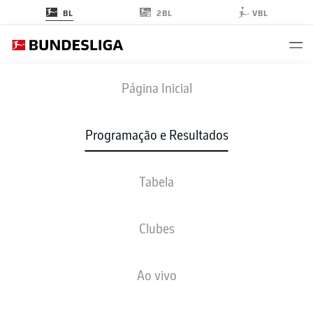
2BL
BL
VBL
SVW
-
FCU
Página Inicial
Programação e Resultados
Tabela
AO VIVO
NOTÍCIAS
ESCALAÇÕES
ESTATÍSTICAS
TABELA
Clubes
Ao vivo
Verifique novamente