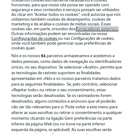
Utilizamos cookies estritamente necessários e cookies
funcionais, para que nosso site possa ser operado com
segurança e seus conteúdos e serviços possam ser utilizados.
Ao clicar em “Aceitar todos os cookies”, você autoriza que nós
utilizemos também cookies de desempenho, cookies de
Oferecido por
marketing e de análise e cookies de mídias sociais. Esses
cookies são, em parte, oriundos dos
fornecedores externos
.
Outras informações podem ser encontradas na nossa
Configurações de cookies
ou nas
Configurações de cookies
,
onde você também pode gerenciar suas preferências de
cookies quan.
Nós e os nossos
61
parceiros armazenamos e acedemos a
dados pessoais, como dados de navegação ou identificadores
únicos, no seu dispositivo. Se selecionar «Aceito», permite que
as tecnologias de rastreio suportem as finalidades
apresentadas em «Nós e os nossos parceiros tratamos dados
para as seguintes finalidades». Se, pelo contrário, selecionar
«Rejeitar tudo» ou retirar o seu consentimento, estas
Publicidade
Avisos legais
tecnologias serão desativadas. Se os rastreadores forem
Gerir preferências
Aviso de privacidade
desativados, alguns conteúdos e anúncios que vê poderão
não ser tão relevantes para si. Pode voltar a este menu para
Termos de uso
Emissoras
alterar as suas escolhas ou retirar o consentimento a qualquer
momento clicando na ligação Gerir preferências na parte
Trabalhe conosco
Marca
inferior da página Web (ou no ícone na parte inferior
Contato
Jogadores
esquerda da página, se aplicável). As suas escolhas serão