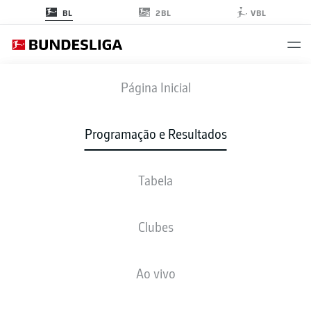
2BL
BL
VBL
SCP
-
RBL
Página Inicial
Programação e Resultados
Tabela
AO VIVO
NOTÍCIAS
ESCALAÇÕES
ESTATÍSTICAS
TABELA
Clubes
Ao vivo