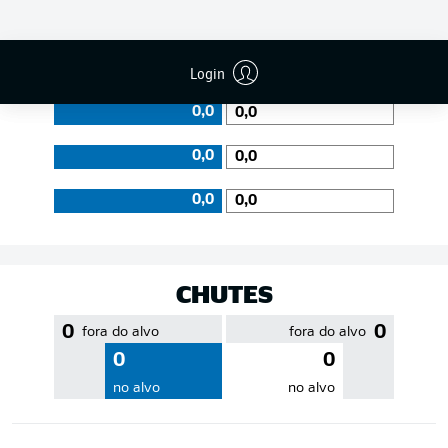
EFICIÊNCIA DE PASSES
Login
0,0
0,0
0,0
0,0
0,0
0,0
CHUTES
0
0
fora do alvo
fora do alvo
0
0
no alvo
no alvo