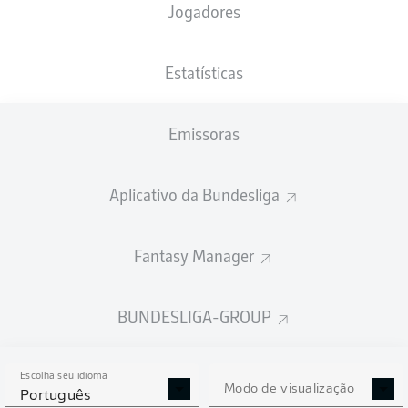
Jogadores
XGOLS
Estatísticas
Emissoras
Aplicativo da Bundesliga
Fantasy Manager
Goals
BUNDESLIGA-GROUP
PASSES REALIZADOS
Escolha seu idioma
0
0
Modo de visualização
Português
Precisão
0 %
0 %