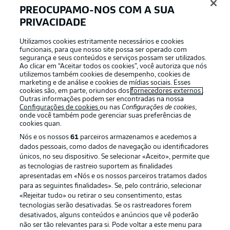
PREOCUPAMO-NOS COM A SUA
PRIVACIDADE
Login
Utilizamos cookies estritamente necessários e cookies
funcionais, para que nosso site possa ser operado com
segurança e seus conteúdos e serviços possam ser utilizados.
Ao clicar em “Aceitar todos os cookies”, você autoriza que nós
utilizemos também cookies de desempenho, cookies de
marketing e de análise e cookies de mídias sociais. Esses
cookies são, em parte, oriundos dos
fornecedores externos
.
Outras informações podem ser encontradas na nossa
Configurações de cookies
ou nas
Configurações de cookies
,
onde você também pode gerenciar suas preferências de
cookies quan.
Nós e os nossos
61
parceiros armazenamos e acedemos a
dados pessoais, como dados de navegação ou identificadores
únicos, no seu dispositivo. Se selecionar «Aceito», permite que
Football as it’s meant to be
as tecnologias de rastreio suportem as finalidades
apresentadas em «Nós e os nossos parceiros tratamos dados
para as seguintes finalidades». Se, pelo contrário, selecionar
«Rejeitar tudo» ou retirar o seu consentimento, estas
tecnologias serão desativadas. Se os rastreadores forem
desativados, alguns conteúdos e anúncios que vê poderão
APLICATIVO DA BUNDESLIGA
não ser tão relevantes para si. Pode voltar a este menu para