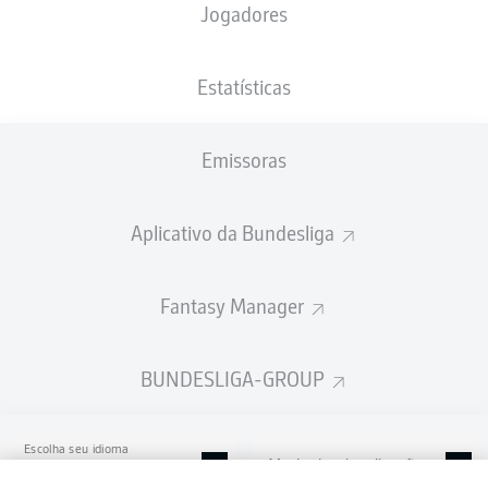
Jogadores
Deutsche Bank Park
Estatísticas
Emissoras
Publicidade
Aplicativo da Bundesliga
Ainda não temos conteúdo disponível para a sua seleção.
Fantasy Manager
BUNDESLIGA-GROUP
Escolha seu idioma
Modo de visualização
Português