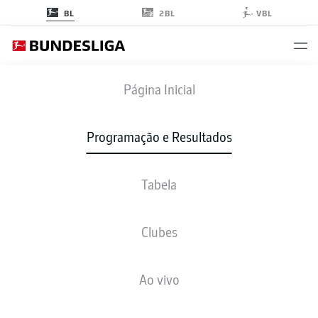
2BL
BL
VBL
SGE
-
S04
Página Inicial
Programação e Resultados
Tabela
AO VIVO
NOTÍCIAS
ESCALAÇÕES
ESTATÍSTICAS
TABELA
Clubes
Ao vivo
sex., 08.01.2027 - dom., 10.01.2027
Esta rodada ainda não foi programada.