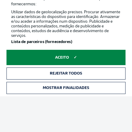
Oferecido por
fornecermos:
Utilizar dados de geolocalização precisos. Procurar ativamente
as características do dispositivo para identificação. Armazenar
e/ou aceder a informações num dispositivo. Publicidade e
conteúdos personalizados, medição de publicidade e
conteúdos, estudos de audiência e desenvolvimento de
serviços.
Lista de parceiros (fornecedores)
ACEITO
Publicidade
Avisos legais
REJEITAR TODOS
Gerir preferências
Aviso de privacidade
MOSTRAR FINALIDADES
INGRESSOS
Termos de uso
Emissoras
Trabalhe conosco
Marca
Contato
Jogadores