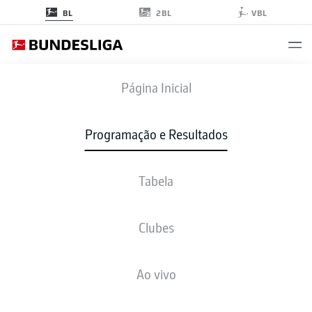
2BL
BL
VBL
TSG
-
FCB
Página Inicial
Programação e Resultados
Tabela
AO VIVO
NOTÍCIAS
ESCALAÇÕES
ESTATÍSTICAS
TABELA
Clubes
Ao vivo
Verifique novamente