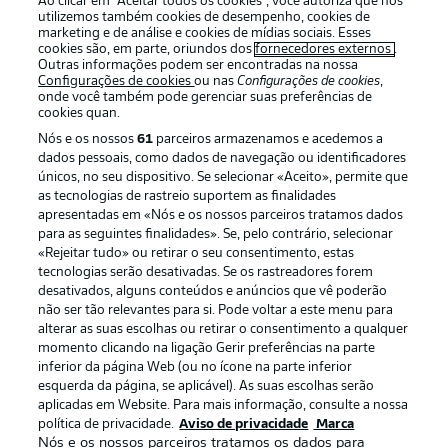
Ao clicar em “Aceitar todos os cookies”, você autoriza que nós
utilizemos também cookies de desempenho, cookies de
marketing e de análise e cookies de mídias sociais. Esses
cookies são, em parte, oriundos dos
fornecedores externos
.
Outras informações podem ser encontradas na nossa
Login
Configurações de cookies
ou nas
Configurações de cookies
,
onde você também pode gerenciar suas preferências de
cookies quan.
Nós e os nossos
61
parceiros armazenamos e acedemos a
dados pessoais, como dados de navegação ou identificadores
únicos, no seu dispositivo. Se selecionar «Aceito», permite que
as tecnologias de rastreio suportem as finalidades
apresentadas em «Nós e os nossos parceiros tratamos dados
para as seguintes finalidades». Se, pelo contrário, selecionar
Football as it’s meant to be
«Rejeitar tudo» ou retirar o seu consentimento, estas
tecnologias serão desativadas. Se os rastreadores forem
desativados, alguns conteúdos e anúncios que vê poderão
não ser tão relevantes para si. Pode voltar a este menu para
alterar as suas escolhas ou retirar o consentimento a qualquer
APLICATIVO DA BUNDESLIGA
momento clicando na ligação Gerir preferências na parte
inferior da página Web (ou no ícone na parte inferior
esquerda da página, se aplicável). As suas escolhas serão
aplicadas em Website. Para mais informação, consulte a nossa
política de privacidade.
Aviso de privacidade
Marca
Nós e os nossos parceiros tratamos os dados para