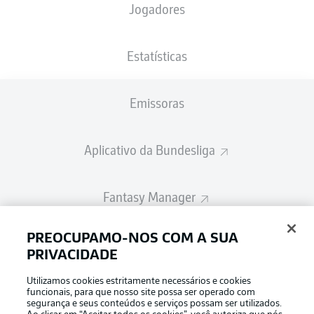
Jogadores
A escalação inicial será divulgada 60
minutos antes do início da partida
Estatísticas
Emissoras
Aplicativo da Bundesliga
Fantasy Manager
PREOCUPAMO-NOS COM A SUA
BUNDESLIGA-GROUP
PRIVACIDADE
Utilizamos cookies estritamente necessários e cookies
Escolha seu idioma
funcionais, para que nosso site possa ser operado com
Modo de visualização
Português
segurança e seus conteúdos e serviços possam ser utilizados.