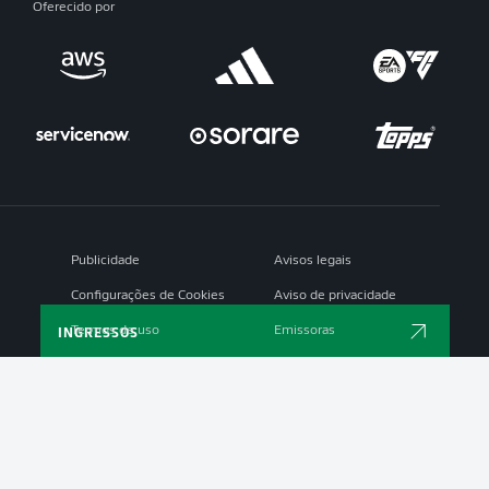
Oferecido por
Publicidade
Avisos legais
Configurações de Cookies
Aviso de privacidade
INGRESSOS
Termos de uso
Emissoras
Trabalhe conosco
Marca
Contato
Jogadores