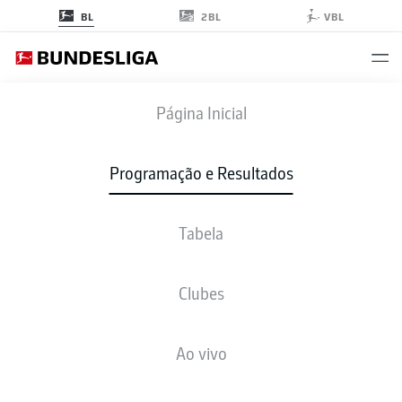
2BL
BL
VBL
SVW
-
B04
Página Inicial
Programação e Resultados
Tabela
AO VIVO
NOTÍCIAS
ESCALAÇÕES
ESTATÍSTICAS
TABELA
Clubes
Ao vivo
Verifique novamente