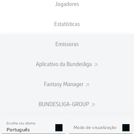
Jogadores
A escalação inicial será divulgada 60
minutos antes do início da partida
Estatísticas
Emissoras
Aplicativo da Bundesliga
Fantasy Manager
BUNDESLIGA-GROUP
Escolha seu idioma
Modo de visualização
Português