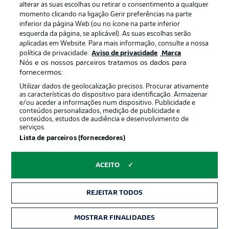
alterar as suas escolhas ou retirar o consentimento a qualquer
momento clicando na ligação Gerir preferências na parte
inferior da página Web (ou no ícone na parte inferior
esquerda da página, se aplicável). As suas escolhas serão
Oferecido por
aplicadas em Website. Para mais informação, consulte a nossa
política de privacidade.
Aviso de privacidade
Marca
Nós e os nossos parceiros tratamos os dados para
fornecermos:
Utilizar dados de geolocalização precisos. Procurar ativamente
as características do dispositivo para identificação. Armazenar
e/ou aceder a informações num dispositivo. Publicidade e
conteúdos personalizados, medição de publicidade e
conteúdos, estudos de audiência e desenvolvimento de
serviços.
Lista de parceiros (fornecedores)
Publicidade
Avisos legais
ACEITO
Gerir preferências
Aviso de privacidade
REJEITAR TODOS
Termos de uso
Emissoras
Trabalhe conosco
Marca
MOSTRAR FINALIDADES
INGRESSOS
Contato
Jogadores