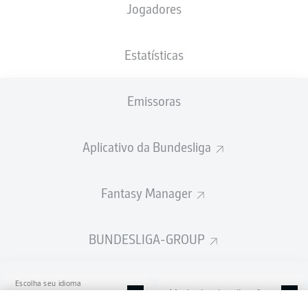
Jogadores
Volksparkstadion
Estatísticas
Emissoras
Publicidade
Aplicativo da Bundesliga
Ainda não temos conteúdo disponível para a sua seleção.
Fantasy Manager
BUNDESLIGA-GROUP
Escolha seu idioma
Modo de visualização
Português