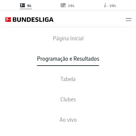
2BL
BL
VBL
HSV
-
S04
Página Inicial
Programação e Resultados
Tabela
AO VIVO
NOTÍCIAS
ESCALAÇÕES
ESTATÍSTICAS
TABELA
Clubes
Ao vivo
sex., 11.12.2026 - dom., 13.12.2026
Esta rodada ainda não foi programada.