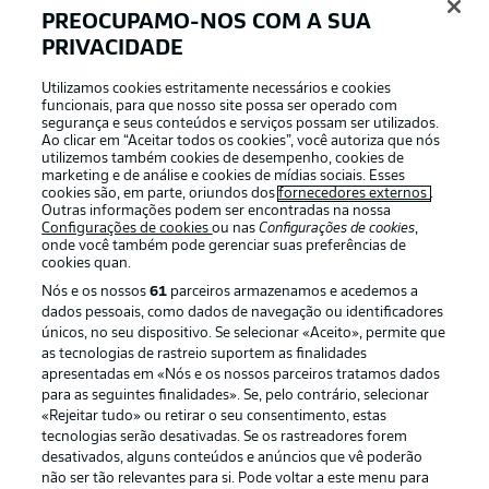
PREOCUPAMO-NOS COM A SUA
PRIVACIDADE
Login
Utilizamos cookies estritamente necessários e cookies
funcionais, para que nosso site possa ser operado com
segurança e seus conteúdos e serviços possam ser utilizados.
Ao clicar em “Aceitar todos os cookies”, você autoriza que nós
utilizemos também cookies de desempenho, cookies de
marketing e de análise e cookies de mídias sociais. Esses
cookies são, em parte, oriundos dos
fornecedores externos
.
Outras informações podem ser encontradas na nossa
Configurações de cookies
ou nas
Configurações de cookies
,
onde você também pode gerenciar suas preferências de
cookies quan.
Nós e os nossos
61
parceiros armazenamos e acedemos a
dados pessoais, como dados de navegação ou identificadores
únicos, no seu dispositivo. Se selecionar «Aceito», permite que
Football as it’s meant to be
as tecnologias de rastreio suportem as finalidades
apresentadas em «Nós e os nossos parceiros tratamos dados
para as seguintes finalidades». Se, pelo contrário, selecionar
«Rejeitar tudo» ou retirar o seu consentimento, estas
tecnologias serão desativadas. Se os rastreadores forem
desativados, alguns conteúdos e anúncios que vê poderão
APLICATIVO DA BUNDESLIGA
não ser tão relevantes para si. Pode voltar a este menu para