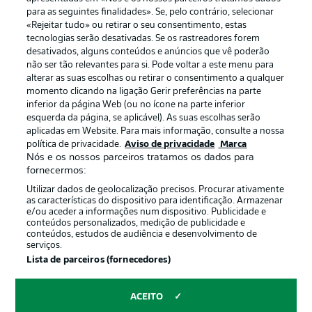
para as seguintes finalidades». Se, pelo contrário, selecionar
«Rejeitar tudo» ou retirar o seu consentimento, estas
Publicidade
Avisos legais
tecnologias serão desativadas. Se os rastreadores forem
Gerir preferências
Aviso de privacidade
desativados, alguns conteúdos e anúncios que vê poderão
não ser tão relevantes para si. Pode voltar a este menu para
Termos de uso
Emissoras
alterar as suas escolhas ou retirar o consentimento a qualquer
momento clicando na ligação Gerir preferências na parte
Trabalhe conosco
Marca
inferior da página Web (ou no ícone na parte inferior
Contato
Jogadores
esquerda da página, se aplicável). As suas escolhas serão
aplicadas em Website. Para mais informação, consulte a nossa
política de privacidade.
Aviso de privacidade
Marca
Nós e os nossos parceiros tratamos os dados para
fornecermos:
Utilizar dados de geolocalização precisos. Procurar ativamente
as características do dispositivo para identificação. Armazenar
e/ou aceder a informações num dispositivo. Publicidade e
conteúdos personalizados, medição de publicidade e
conteúdos, estudos de audiência e desenvolvimento de
serviços.
© 2026 Bundesliga-Gruppe GmbH
Lista de parceiros (fornecedores)
Escolha seu idioma
ACEITO
Português