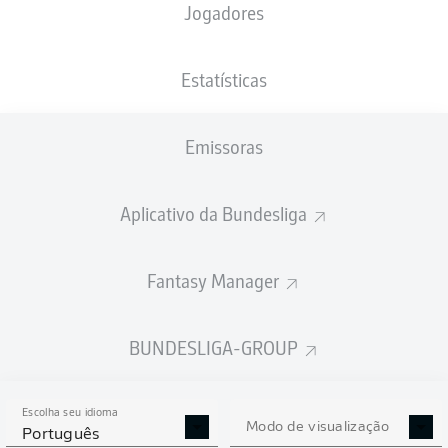
Jogadores
XGOLS
Estatísticas
2
Emissoras
1
1.03
Aplicativo da Bundesliga
0.81
Fantasy Manager
Goals
BUNDESLIGA-GROUP
PASSES REALIZADOS
Escolha seu idioma
454
496
Modo de visualização
Português
Precisão
83 %
85 %