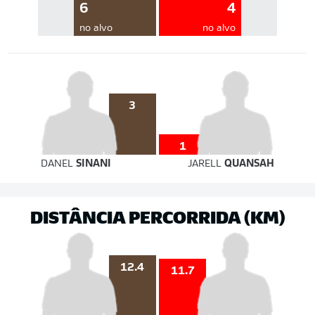
6
4
no alvo
no alvo
3
1
DANEL
SINANI
JARELL
QUANSAH
DISTÂNCIA PERCORRIDA (KM)
12.4
11.7