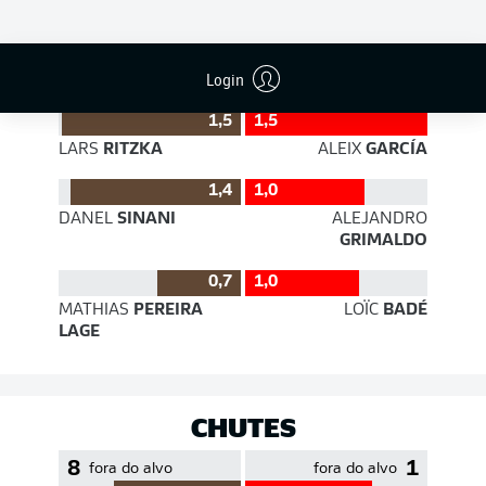
EFICIÊNCIA DE PASSES
Login
1,5
1,5
LARS
RITZKA
ALEIX
GARCÍA
1,4
1,0
DANEL
SINANI
ALEJANDRO
GRIMALDO
0,7
1,0
MATHIAS
PEREIRA
LOÏC
BADÉ
LAGE
CHUTES
8
1
fora do alvo
fora do alvo