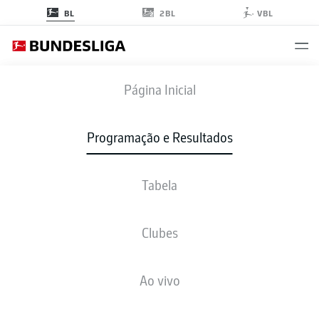
2BL
BL
VBL
STP
-
B04
Página Inicial
STP
B04
1
2
Programação e Resultados
Tabela
AO VIVO
NOTÍCIAS
ESCALAÇÕES
ESTATÍSTICAS
TABELA
Clubes
Ao vivo