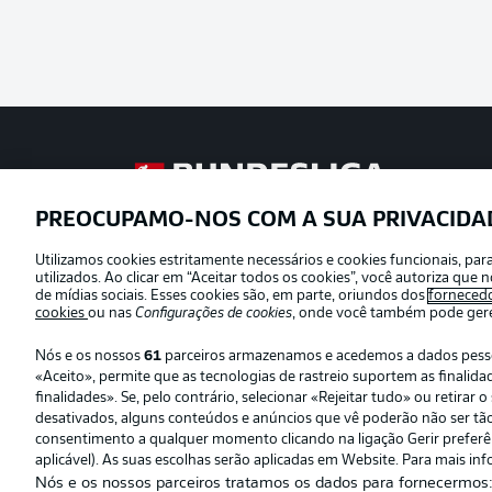
Football as it’s meant to be
PREOCUPAMO-NOS COM A SUA PRIVACIDA
Utilizamos cookies estritamente necessários e cookies funcionais, pa
Oferecido por
utilizados. Ao clicar em “Aceitar todos os cookies”, você autoriza qu
de mídias sociais. Esses cookies são, em parte, oriundos dos
forneced
cookies
ou nas
Configurações de cookies
, onde você também pode geren
Nós e os nossos
61
parceiros armazenamos e acedemos a dados pessoai
«Aceito», permite que as tecnologias de rastreio suportem as finali
finalidades». Se, pelo contrário, selecionar «Rejeitar tudo» ou retira
desativados, alguns conteúdos e anúncios que vê poderão não ser tão r
consentimento a qualquer momento clicando na ligação Gerir preferênc
aplicável). As suas escolhas serão aplicadas em Website. Para mais inf
Nós e os nossos parceiros tratamos os dados para fornecermos