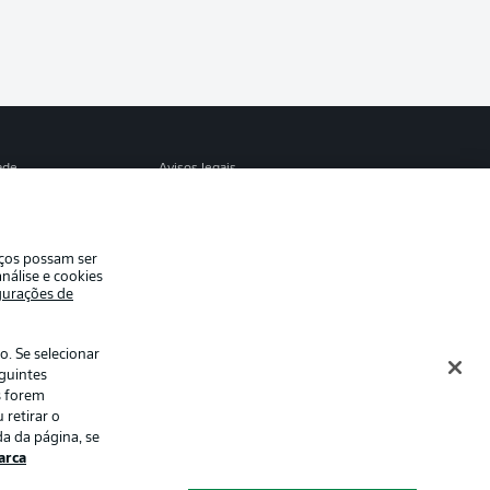
ade
Avisos legais
eferências
Aviso de privacidade
de uso
Emissoras
iços possam ser
e conosco
Marca
nálise e cookies
gurações de
Jogadores
. Se selecionar
eguintes
s forem
 retirar o
a da página, se
rca