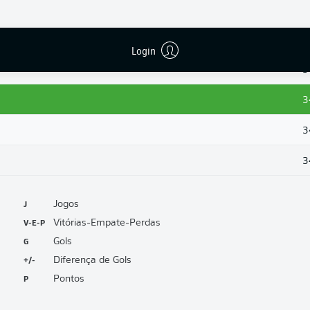
3
3
Login
3
3
3
3
J
Jogos
V-E-P
Vitórias-Empate-Perdas
G
Gols
+/-
Diferença de Gols
P
Pontos