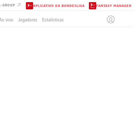
A-GROUP
APLICATIVO DA BUNDESLIGA
FANTASY MANAGER
Ao vivo
Jogadores
Estatísticas
ELA
J
V-E-P
G
+/-
P
4
28-5-1
122:36
+86
89
4
22-7-5
70:34
+36
73