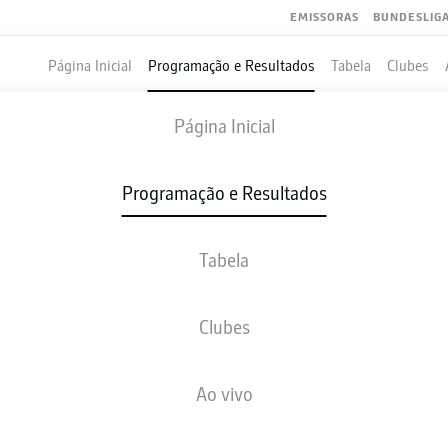
EMISSORAS
BUNDESLIG
Página Inicial
Programação e Resultados
Tabela
Clubes
COLOGNE
-
WOLFSBURG
Página Inicial
KOE
WOB
1
0
Programação e Resultados
Tabela
VIVO
NOTÍCIAS
ESCALAÇÕES
ESTATÍSTICAS
TAB
Clubes
3
Ao vivo
3