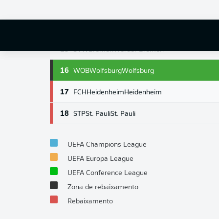
13
HSV
Hamburg
Hamburg
14
KOE
Cologne
Cologne
15
SVW
Bremen
Werder Bremen
16
WOB
Wolfsburg
Wolfsburg
17
FCH
Heidenheim
Heidenheim
18
STP
St. Pauli
St. Pauli
UEFA Champions League
UEFA Europa League
UEFA Conference League
Zona de rebaixamento
Rebaixamento