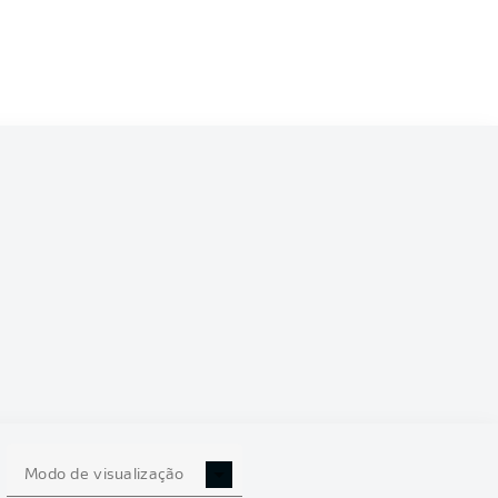
4
20-5-9
66:47
+19
65
4
18-8-8
71:49
+22
62
4
18-7-9
65:52
+13
61
4
17-8-9
68:47
+21
59
4
13-8-13
51:57
-6
47
11-11-
4
61:65
-4
44
12
4
12-7-15
45:61
-16
43
10-10-
4
44:53
-9
40
14
4
10-9-15
44:58
-14
39
4
9-11-14
42:53
-11
38
Modo de visualização