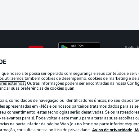
Publicid
Gerir pr
DE
APLICATIVO DA BUNDESLIGA
Termos 
ra que nosso site possa ser operado com segurança e seus conteúdos e serv
Trabalh
e nós utilizemos também cookies de desempenho, cookies de marketing e de a
ores externos
. Outras informações podem ser encontradas na nossa
Confi
Contato
ciar suas preferências de cookies quan.
s, como dados de navegação ou identificadores únicos, no seu dispositivo
dades apresentadas em «Nós e os nossos parceiros tratamos dados para as s
r o seu consentimento, estas tecnologias serão desativadas. Se os rastreadore
elevantes para si. Pode voltar a este menu para alterar as suas escolhas ou
ias na parte inferior da página Web (ou no ícone na parte inferior esquerd
ormação, consulte a nossa política de privacidade.
Aviso de privacidade
Ma
: