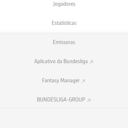
Jogadores
3
3
Estatísticas
3
Emissoras
3
3
Aplicativo da Bundesliga
3
Fantasy Manager
3
3
BUNDESLIGA-GROUP
3
3