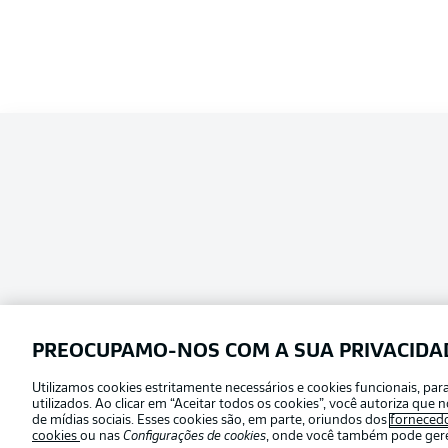
PREOCUPAMO-NOS COM A SUA PRIVACIDA
Utilizamos cookies estritamente necessários e cookies funcionais, pa
Football as it’s meant to be
utilizados. Ao clicar em “Aceitar todos os cookies”, você autoriza qu
Escolha seu idioma
de mídias sociais. Esses cookies são, em parte, oriundos dos
forneced
Português
cookies
ou nas
Configurações de cookies
, onde você também pode geren