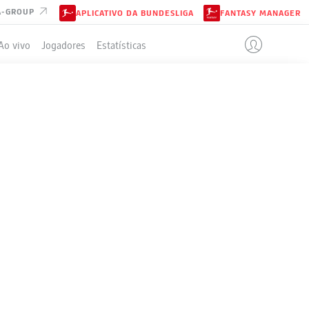
A-GROUP
APLICATIVO DA BUNDESLIGA
FANTASY MANAGER
Ao vivo
Jogadores
Estatísticas
ELA