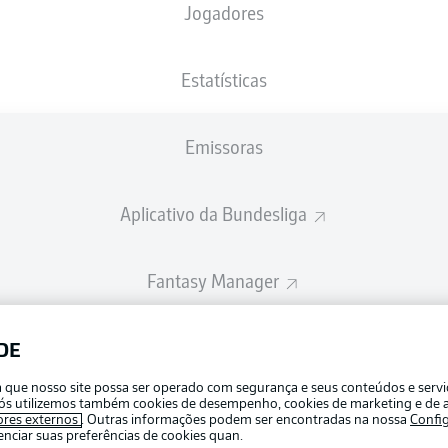
Jogadores
Estatísticas
Emissoras
Aplicativo da Bundesliga
Fantasy Manager
BUNDESLIGA-GROUP
DE
Publicid
ra que nosso site possa ser operado com segurança e seus conteúdos e serv
Gerir pr
e nós utilizemos também cookies de desempenho, cookies de marketing e de a
APLICATIVO DA BUNDESLIGA
ores externos
. Outras informações podem ser encontradas na nossa
Confi
Termos 
ciar suas preferências de cookies quan.