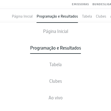
EMISSORAS
BUNDESLIG
Página Inicial
Programação e Resultados
Tabela
Clubes
UNION BERLIN
-
VFB STUTTGART
Página Inicial
FCU
VFB
2
1
Programação e Resultados
Tabela
VIVO
NOTÍCIAS
ESCALAÇÕES
ESTATÍSTICAS
TAB
Clubes
Infelizmente não existem resultados para a sua busca
Ao vivo