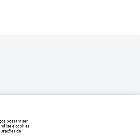
ade
Avisos legais
iços possam ser
eferências
Aviso de privacidade
nálise e cookies
gurações de
Modo de visualização
de uso
Emissoras