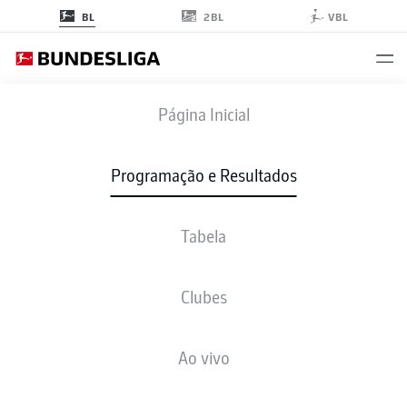
2BL
BL
VBL
RBL
-
FCA
Página Inicial
RBL
FCA
4
0
Programação e Resultados
Tabela
AO VIVO
NOTÍCIAS
ESCALAÇÕES
ESTATÍSTICAS
TABELA
Clubes
Ao vivo