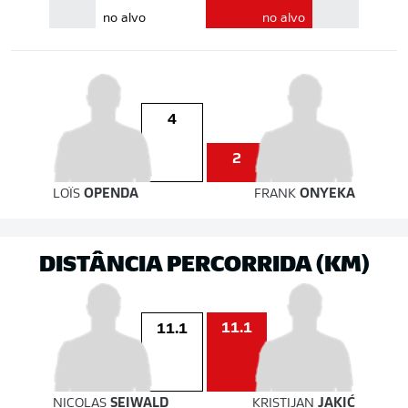
no alvo
no alvo
4
2
LOÏS
OPENDA
FRANK
ONYEKA
DISTÂNCIA PERCORRIDA (KM)
11.1
11.1
NICOLAS
SEIWALD
KRISTIJAN
JAKIĆ