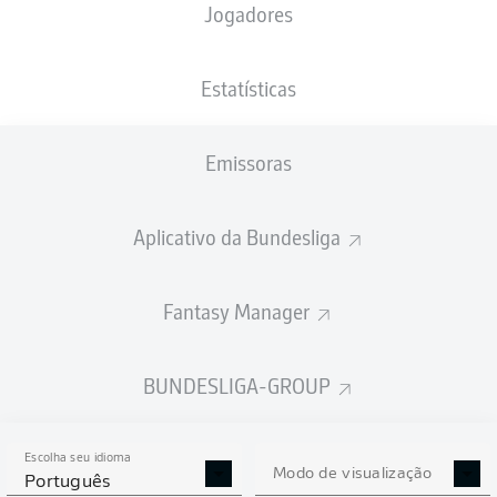
Jogadores
XGOLS
Estatísticas
4
Emissoras
2.55
Aplicativo da Bundesliga
1.06
Fantasy Manager
0
Goals
BUNDESLIGA-GROUP
PASSES REALIZADOS
Escolha seu idioma
377
551
Modo de visualização
Português
Precisão
86 %
81 %