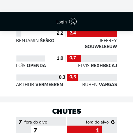
EFICIÊNCIA DE PASSES
Login
2,4
2,2
BENJAMIN
ŠEŠKO
JEFFREY
GOUWELEEUW
0,7
1,0
LOÏS
OPENDA
ELVIS
REXHBECAJ
0,5
0,3
ARTHUR
VERMEEREN
RUBÉN
VARGAS
CHUTES
7
6
fora do alvo
fora do alvo
7
1