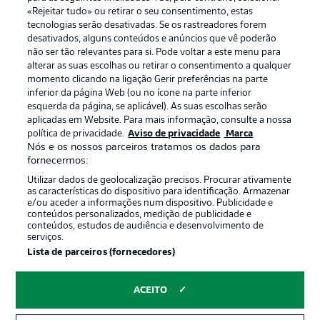
«Rejeitar tudo» ou retirar o seu consentimento, estas
Publicidade
Avisos legais
tecnologias serão desativadas. Se os rastreadores forem
Gerir preferências
Aviso de privacidade
desativados, alguns conteúdos e anúncios que vê poderão
não ser tão relevantes para si. Pode voltar a este menu para
Termos de uso
Emissoras
alterar as suas escolhas ou retirar o consentimento a qualquer
momento clicando na ligação Gerir preferências na parte
Trabalhe conosco
Marca
inferior da página Web (ou no ícone na parte inferior
Contato
Jogadores
esquerda da página, se aplicável). As suas escolhas serão
aplicadas em Website. Para mais informação, consulte a nossa
política de privacidade.
Aviso de privacidade
Marca
Nós e os nossos parceiros tratamos os dados para
fornecermos:
Utilizar dados de geolocalização precisos. Procurar ativamente
as características do dispositivo para identificação. Armazenar
e/ou aceder a informações num dispositivo. Publicidade e
conteúdos personalizados, medição de publicidade e
conteúdos, estudos de audiência e desenvolvimento de
serviços.
© 2026 Bundesliga-Gruppe GmbH
Lista de parceiros (fornecedores)
Escolha seu idioma
ACEITO
Português