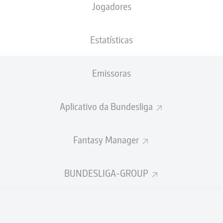
Jogadores
XGOLS
Estatísticas
4
Emissoras
Aplicativo da Bundesliga
2.07
0.43
Fantasy Manager
0
Goals
BUNDESLIGA-GROUP
PASSES REALIZADOS
518
448