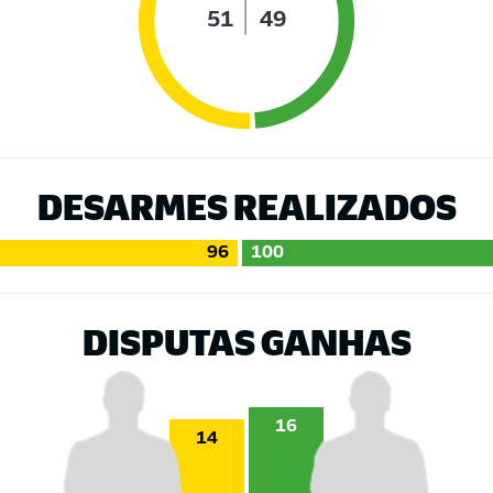
51
49
DESARMES REALIZADOS
96
100
DISPUTAS GANHAS
16
14