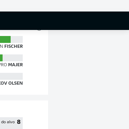
83 %
AN
FISCHER
VRO
MAJER
OV OLSEN
8
 do alvo