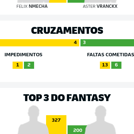
FELIX
NMECHA
ASTER
VRANCKX
CRUZAMENTOS
4
3
IMPEDIMENTOS
FALTAS COMETIDA
1
2
13
6
TOP 3 DO FANTASY
327
200