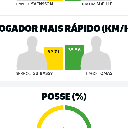
DANIEL
SVENSSON
JOAKIM
MÆHLE
OGADOR MAIS RÁPIDO (KM/
35.56
32.71
SERHOU
GUIRASSY
TIAGO
TOMÁS
POSSE (%)