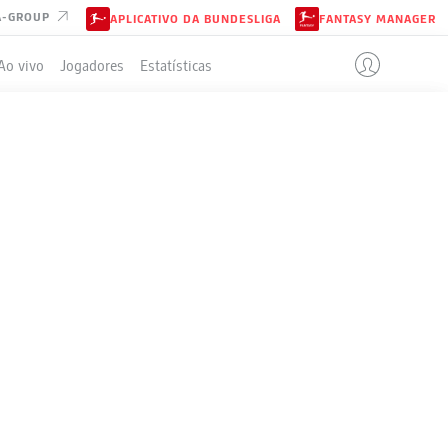
A-GROUP
APLICATIVO DA BUNDESLIGA
FANTASY MANAGER
Ao vivo
Jogadores
Estatísticas
ELA