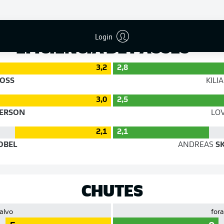
Precisão
Login
EFICIÊNCIA DE PASSES
3,2
2,8
OSS
KILI
3,0
2,5
ERSON
LO
2,1
2,1
OBEL
ANDREAS
SK
CHUTES
 alvo
fora