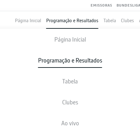
EMISSORAS
BUNDESLIG
Página Inicial
Programação e Resultados
Tabela
Clubes
USSIA DORTMUND
-
WOLFSBURG
Página Inicial
BVB
WOB
4
0
Programação e Resultados
Tabela
VIVO
NOTÍCIAS
ESCALAÇÕES
ESTATÍSTICAS
TAB
Clubes
Ao vivo