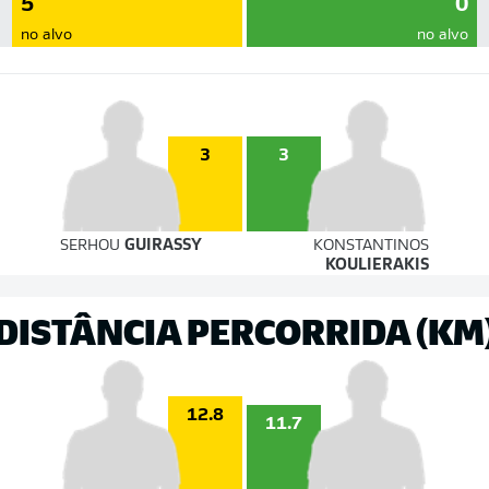
5
0
no alvo
no alvo
3
3
SERHOU
GUIRASSY
KONSTANTINOS
KOULIERAKIS
DISTÂNCIA PERCORRIDA (KM
12.8
11.7