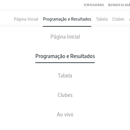
EMISSORAS
BUNDESLIG
Página Inicial
Programação e Resultados
Tabela
Clubes
WERDER BREMEN
-
M'GLADBACH
Página Inicial
SVW
BMG
2
4
Programação e Resultados
Tabela
VIVO
NOTÍCIAS
ESCALAÇÕES
ESTATÍSTICAS
TAB
Clubes
Infelizmente não existem resultados para a sua busca
Ao vivo