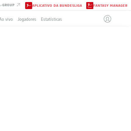
A-GROUP
APLICATIVO DA BUNDESLIGA
FANTASY MANAGER
Ao vivo
Jogadores
Estatísticas
ELA