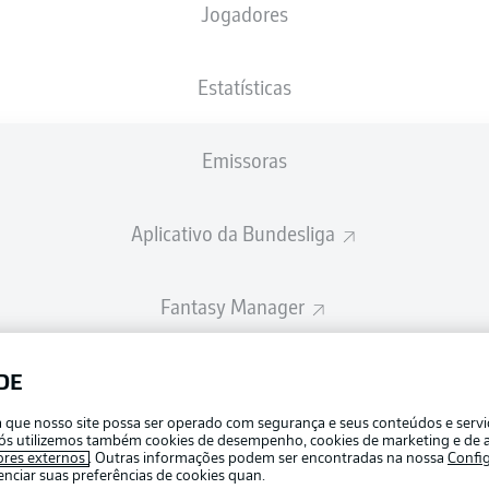
Jogadores
Estatísticas
Emissoras
Aplicativo da Bundesliga
Fantasy Manager
BUNDESLIGA-GROUP
DE
Publicid
ra que nosso site possa ser operado com segurança e seus conteúdos e serv
Gerir pr
e nós utilizemos também cookies de desempenho, cookies de marketing e de a
APLICATIVO DA BUNDESLIGA
ores externos
. Outras informações podem ser encontradas na nossa
Confi
Termos 
ciar suas preferências de cookies quan.