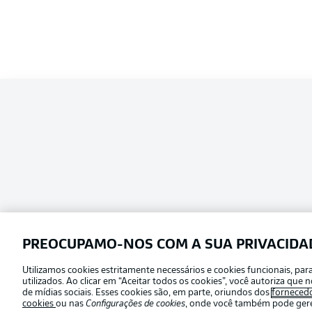
PREOCUPAMO-NOS COM A SUA PRIVACIDA
Utilizamos cookies estritamente necessários e cookies funcionais, pa
Football as it’s meant to be
utilizados. Ao clicar em “Aceitar todos os cookies”, você autoriza qu
Escolha seu idioma
de mídias sociais. Esses cookies são, em parte, oriundos dos
forneced
Português
cookies
ou nas
Configurações de cookies
, onde você também pode geren