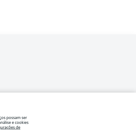
ade
Avisos legais
iços possam ser
eferências
Aviso de privacidade
nálise e cookies
gurações de
Modo de visualização
de uso
Emissoras