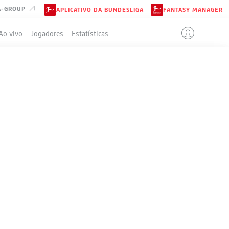
A-GROUP
APLICATIVO DA BUNDESLIGA
FANTASY MANAGER
Ao vivo
Jogadores
Estatísticas
ELA