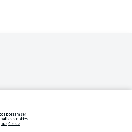
ade
Avisos legais
iços possam ser
eferências
Aviso de privacidade
nálise e cookies
gurações de
Modo de visualização
de uso
Emissoras