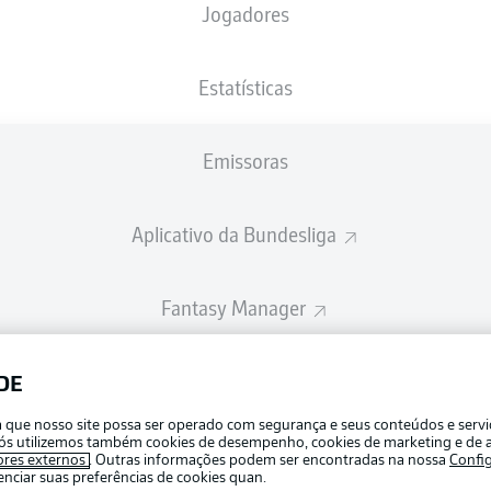
Jogadores
Estatísticas
Emissoras
Aplicativo da Bundesliga
Fantasy Manager
BUNDESLIGA-GROUP
DE
Publicid
ra que nosso site possa ser operado com segurança e seus conteúdos e serv
Gerir pr
e nós utilizemos também cookies de desempenho, cookies de marketing e de a
APLICATIVO DA BUNDESLIGA
ores externos
. Outras informações podem ser encontradas na nossa
Confi
Termos 
ciar suas preferências de cookies quan.