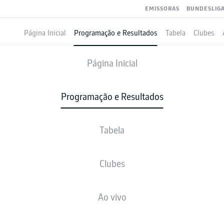
EMISSORAS
BUNDESLIG
Página Inicial
Programação e Resultados
Tabela
Clubes
AUGSBURG
-
HEIDENHEIM
Página Inicial
FCA
FCH
2
1
Programação e Resultados
Tabela
VIVO
NOTÍCIAS
ESCALAÇÕES
ESTATÍSTICAS
TAB
Clubes
Infelizmente não existem resultados para a sua busca
Ao vivo