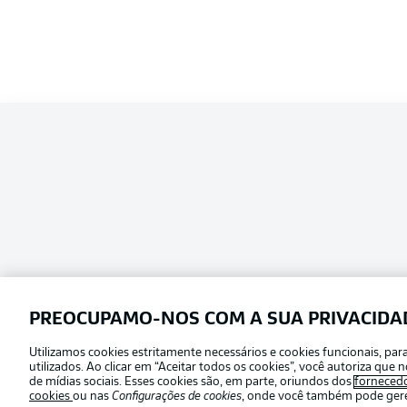
PREOCUPAMO-NOS COM A SUA PRIVACIDA
Utilizamos cookies estritamente necessários e cookies funcionais, pa
Football as it’s meant to be
utilizados. Ao clicar em “Aceitar todos os cookies”, você autoriza qu
Escolha seu idioma
de mídias sociais. Esses cookies são, em parte, oriundos dos
forneced
Português
cookies
ou nas
Configurações de cookies
, onde você também pode geren