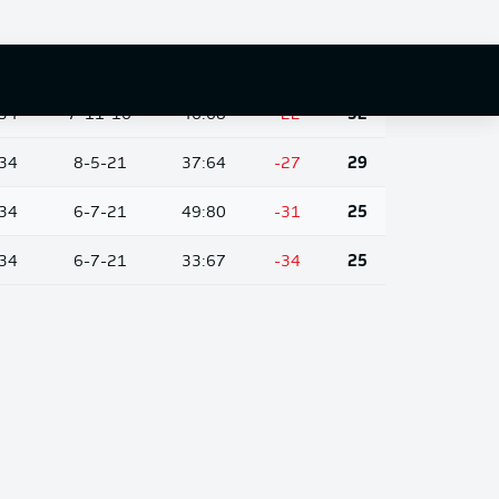
10-10-
34
35:51
-16
40
14
34
8-8-18
28:41
-13
32
34
7-11-16
46:68
-22
32
34
8-5-21
37:64
-27
29
34
6-7-21
49:80
-31
25
34
6-7-21
33:67
-34
25