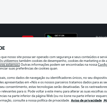
Publicid
Gerir pr
DE
APLICATIVO DA BUNDESLIGA
Termos 
ra que nosso site possa ser operado com segurança e seus conteúdos e serv
Trabalh
e nós utilizemos também cookies de desempenho, cookies de marketing e de a
ores externos
. Outras informações podem ser encontradas na nossa
Confi
Contato
ciar suas preferências de cookies quan.
s, como dados de navegação ou identificadores únicos, no seu dispositivo
dades apresentadas em «Nós e os nossos parceiros tratamos dados para as s
r o seu consentimento, estas tecnologias serão desativadas. Se os rastreadore
elevantes para si. Pode voltar a este menu para alterar as suas escolhas ou
ias na parte inferior da página Web (ou no ícone na parte inferior esquerd
ormação, consulte a nossa política de privacidade.
Aviso de privacidade
Ma
: