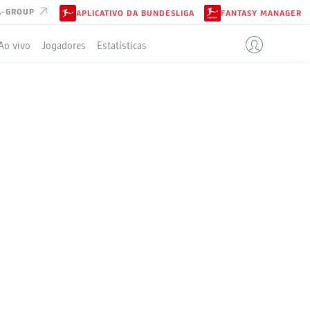
A-GROUP
APLICATIVO DA BUNDESLIGA
FANTASY MANAGER
Ao vivo
Jogadores
Estatísticas
ELA
J
V-E-P
G
+/-
P
34
25-7-2
99:32
+67
82
34
19-12-3
72:43
+29
69