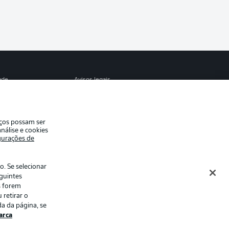
ade
Avisos legais
eferências
Aviso de privacidade
de uso
Emissoras
iços possam ser
e conosco
Marca
nálise e cookies
gurações de
Jogadores
. Se selecionar
eguintes
s forem
 retirar o
a da página, se
rca