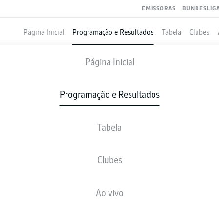
EMISSORAS
BUNDESLIG
Página Inicial
Programação e Resultados
Tabela
Clubes
UNION BERLIN
-
MAINZ
Página Inicial
FCU
M05
2
1
Programação e Resultados
Tabela
VIVO
NOTÍCIAS
ESCALAÇÕES
ESTATÍSTICAS
TAB
Clubes
Ao vivo