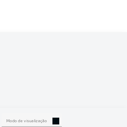
34
17-9-8
68:46
+22
60
34
17-6-11
71:51
+20
57
34
16-7-11
49:53
-4
55
14-10-
34
55:43
+12
52
10
34
13-12-9
53:48
+5
51
34
14-9-11
54:57
-3
51
34
14-8-12
64:53
+11
50
34
13-6-15
55:57
-2
45
11-10-
34
56:54
+2
43
13
11-10-
34
35:51
-16
43
Modo de visualização
13