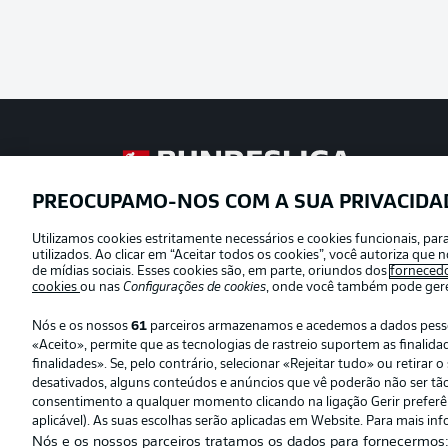
Football as it’s meant to be
PREOCUPAMO-NOS COM A SUA PRIVACIDA
Utilizamos cookies estritamente necessários e cookies funcionais, pa
Oferecido por
utilizados. Ao clicar em “Aceitar todos os cookies”, você autoriza qu
de mídias sociais. Esses cookies são, em parte, oriundos dos
forneced
cookies
ou nas
Configurações de cookies
, onde você também pode geren
Nós e os nossos
61
parceiros armazenamos e acedemos a dados pessoai
«Aceito», permite que as tecnologias de rastreio suportem as finali
finalidades». Se, pelo contrário, selecionar «Rejeitar tudo» ou retira
desativados, alguns conteúdos e anúncios que vê poderão não ser tão r
consentimento a qualquer momento clicando na ligação Gerir preferênc
aplicável). As suas escolhas serão aplicadas em Website. Para mais inf
Nós e os nossos parceiros tratamos os dados para fornecermos