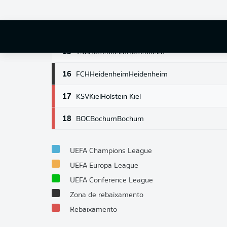
13
FCU
Union Berlin
Union Berlin
14
STP
St. Pauli
St. Pauli
15
TSG
Hoffenheim
Hoffenheim
16
FCH
Heidenheim
Heidenheim
17
KSV
Kiel
Holstein Kiel
18
BOC
Bochum
Bochum
UEFA Champions League
UEFA Europa League
UEFA Conference League
Zona de rebaixamento
Rebaixamento