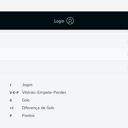
Login
J
Jogos
V-E-P
Vitórias-Empate-Perdas
G
Gols
+/-
Diferença de Gols
P
Pontos