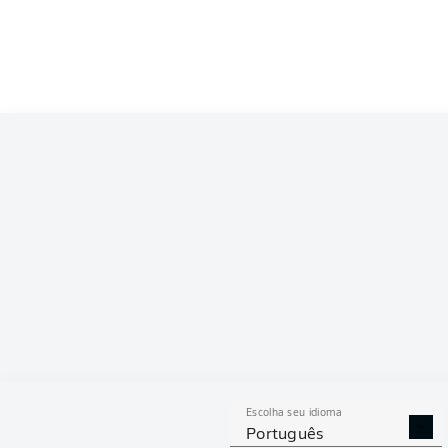
3
SGE
Frankfurt
Eintracht Frankfurt
4
BVB
Dortmund
Borussia Dortmund
5
SCF
Freiburg
Freiburg
6
M05
Mainz
Mainz
7
RBL
Leipzig
RB Leipzig
8
SVW
Bremen
Werder Bremen
9
VFB
Stuttgart
VfB Stuttgart
10
BMG
M'gladbach
Borussia Mönchengladbach
11
WOB
Wolfsburg
Wolfsburg
Escolha seu idioma
12
FCA
Augsburg
Augsburg
Português