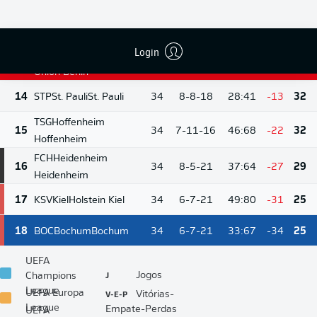
13
Wolfsburg
11-10-
12
FCA
Augsburg
Augsburg
34
35:51
-16
43
13
Login
FCU
Union Berlin
10-10-
13
34
35:51
-16
40
14
Union Berlin
14
STP
St. Pauli
St. Pauli
34
8-8-18
28:41
-13
32
TSG
Hoffenheim
15
34
7-11-16
46:68
-22
32
Hoffenheim
FCH
Heidenheim
16
34
8-5-21
37:64
-27
29
Heidenheim
17
KSV
Kiel
Holstein Kiel
34
6-7-21
49:80
-31
25
18
BOC
Bochum
Bochum
34
6-7-21
33:67
-34
25
UEFA
J
Jogos
Champions
League
V-E-P
UEFA Europa
Vitórias-
League
Empate-Perdas
UEFA