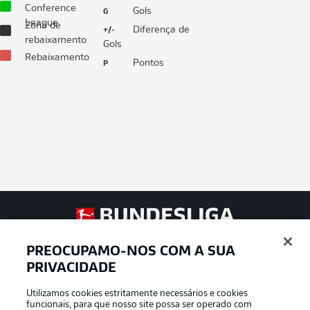
Conference
G
Gols
League
Zona de
+/-
Diferença de
rebaixamento
Gols
Rebaixamento
P
Pontos
Football as it’s meant to be
PREOCUPAMO-NOS COM A SUA
PRIVACIDADE
Utilizamos cookies estritamente necessários e cookies
APLICATIVO DA BUNDESLIGA
funcionais, para que nosso site possa ser operado com