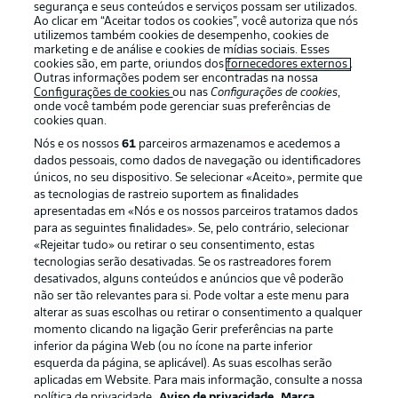
segurança e seus conteúdos e serviços possam ser utilizados.
Ao clicar em “Aceitar todos os cookies”, você autoriza que nós
utilizemos também cookies de desempenho, cookies de
marketing e de análise e cookies de mídias sociais. Esses
cookies são, em parte, oriundos dos
fornecedores externos
.
Outras informações podem ser encontradas na nossa
Oferecido por
Configurações de cookies
ou nas
Configurações de cookies
,
onde você também pode gerenciar suas preferências de
cookies quan.
Nós e os nossos
61
parceiros armazenamos e acedemos a
dados pessoais, como dados de navegação ou identificadores
únicos, no seu dispositivo. Se selecionar «Aceito», permite que
as tecnologias de rastreio suportem as finalidades
apresentadas em «Nós e os nossos parceiros tratamos dados
para as seguintes finalidades». Se, pelo contrário, selecionar
«Rejeitar tudo» ou retirar o seu consentimento, estas
tecnologias serão desativadas. Se os rastreadores forem
desativados, alguns conteúdos e anúncios que vê poderão
não ser tão relevantes para si. Pode voltar a este menu para
Publicidade
Avisos legais
alterar as suas escolhas ou retirar o consentimento a qualquer
Gerir preferências
Aviso de privacidade
momento clicando na ligação Gerir preferências na parte
inferior da página Web (ou no ícone na parte inferior
Termos de uso
Emissoras
esquerda da página, se aplicável). As suas escolhas serão
aplicadas em Website. Para mais informação, consulte a nossa
Trabalhe conosco
Marca
política de privacidade.
Aviso de privacidade
Marca