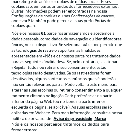
marketing e de análise e cookies de mídias sociais. Esses
cookies são, em parte, oriundos dos
fornecedores externos
.
Outras informações podem ser encontradas na nossa
Configurações de cookies
ou nas
Configurações de cookies
,
Login
onde você também pode gerenciar suas preferências de
cookies quan.
Nós e os nossos
61
parceiros armazenamos e acedemos a
dados pessoais, como dados de navegação ou identificadores
únicos, no seu dispositivo. Se selecionar «Aceito», permite que
as tecnologias de rastreio suportem as finalidades
apresentadas em «Nós e os nossos parceiros tratamos dados
para as seguintes finalidades». Se, pelo contrário, selecionar
«Rejeitar tudo» ou retirar o seu consentimento, estas
Football as it’s meant to be
tecnologias serão desativadas. Se os rastreadores forem
desativados, alguns conteúdos e anúncios que vê poderão
não ser tão relevantes para si. Pode voltar a este menu para
alterar as suas escolhas ou retirar o consentimento a qualquer
momento clicando na ligação Gerir preferências na parte
APLICATIVO DA BUNDESLIGA
inferior da página Web (ou no ícone na parte inferior
esquerda da página, se aplicável). As suas escolhas serão
aplicadas em Website. Para mais informação, consulte a nossa
política de privacidade.
Aviso de privacidade
Marca
Nós e os nossos parceiros tratamos os dados para
fornecermos:
Oferecido por