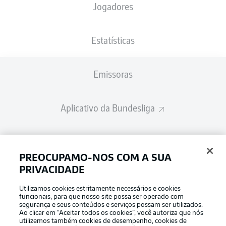
Jogadores
Estatísticas
Emissoras
Aplicativo da Bundesliga
Fantasy Manager
PREOCUPAMO-NOS COM A SUA
PRIVACIDADE
BUNDESLIGA-GROUP
Utilizamos cookies estritamente necessários e cookies
funcionais, para que nosso site possa ser operado com
segurança e seus conteúdos e serviços possam ser utilizados.
Escolha seu idioma
Ao clicar em “Aceitar todos os cookies”, você autoriza que nós
Modo de visualização
Português
utilizemos também cookies de desempenho, cookies de