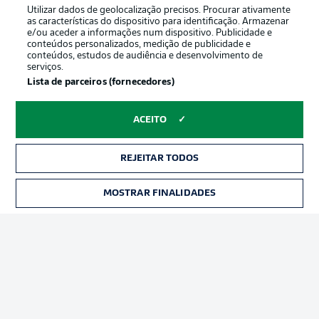
Utilizar dados de geolocalização precisos. Procurar ativamente
as características do dispositivo para identificação. Armazenar
e/ou aceder a informações num dispositivo. Publicidade e
conteúdos personalizados, medição de publicidade e
conteúdos, estudos de audiência e desenvolvimento de
serviços.
Lista de parceiros (fornecedores)
ACEITO
REJEITAR TODOS
Publicidade
Avisos legais
Gerir preferências
Aviso de privacidade
MOSTRAR FINALIDADES
Termos de uso
Emissoras
Trabalhe conosco
Marca
Contato
Jogadores