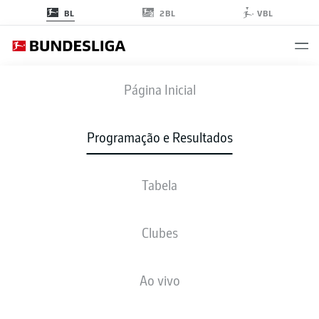
2BL
BL
VBL
B04
-
STP
Página Inicial
B04
STP
2
1
Programação e Resultados
Tabela
AO VIVO
NOTÍCIAS
ESCALAÇÕES
ESTATÍSTICAS
TABELA
Clubes
Infelizmente não existem resultados para a sua busca
Ao vivo