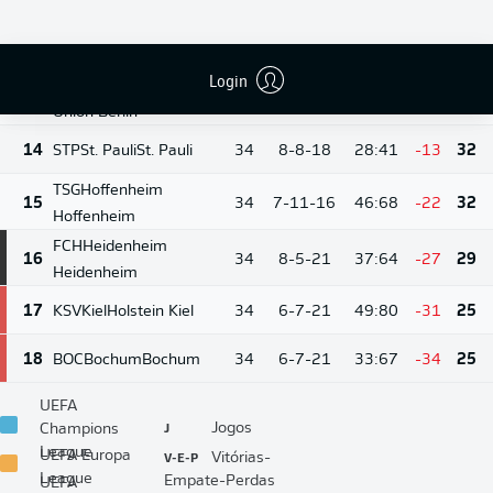
13
Wolfsburg
11-10-
12
FCA
Augsburg
Augsburg
34
35:51
-16
43
13
Login
FCU
Union Berlin
10-10-
13
34
35:51
-16
40
14
Union Berlin
14
STP
St. Pauli
St. Pauli
34
8-8-18
28:41
-13
32
TSG
Hoffenheim
15
34
7-11-16
46:68
-22
32
Hoffenheim
FCH
Heidenheim
16
34
8-5-21
37:64
-27
29
Heidenheim
17
KSV
Kiel
Holstein Kiel
34
6-7-21
49:80
-31
25
18
BOC
Bochum
Bochum
34
6-7-21
33:67
-34
25
UEFA
J
Jogos
Champions
League
V-E-P
UEFA Europa
Vitórias-
League
Empate-Perdas
UEFA