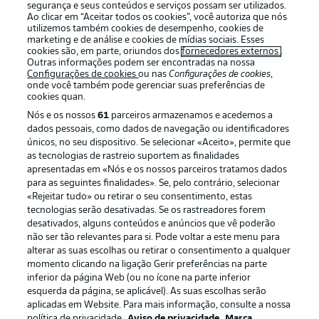
segurança e seus conteúdos e serviços possam ser utilizados.
Ao clicar em “Aceitar todos os cookies”, você autoriza que nós
utilizemos também cookies de desempenho, cookies de
marketing e de análise e cookies de mídias sociais. Esses
cookies são, em parte, oriundos dos
fornecedores externos
.
Outras informações podem ser encontradas na nossa
Oferecido por
Configurações de cookies
ou nas
Configurações de cookies
,
onde você também pode gerenciar suas preferências de
cookies quan.
Nós e os nossos
61
parceiros armazenamos e acedemos a
dados pessoais, como dados de navegação ou identificadores
únicos, no seu dispositivo. Se selecionar «Aceito», permite que
as tecnologias de rastreio suportem as finalidades
apresentadas em «Nós e os nossos parceiros tratamos dados
para as seguintes finalidades». Se, pelo contrário, selecionar
«Rejeitar tudo» ou retirar o seu consentimento, estas
tecnologias serão desativadas. Se os rastreadores forem
desativados, alguns conteúdos e anúncios que vê poderão
não ser tão relevantes para si. Pode voltar a este menu para
Publicidade
Avisos legais
alterar as suas escolhas ou retirar o consentimento a qualquer
Gerir preferências
Aviso de privacidade
momento clicando na ligação Gerir preferências na parte
inferior da página Web (ou no ícone na parte inferior
Termos de uso
Emissoras
esquerda da página, se aplicável). As suas escolhas serão
aplicadas em Website. Para mais informação, consulte a nossa
Trabalhe conosco
Marca
política de privacidade.
Aviso de privacidade
Marca