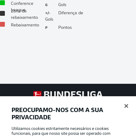
Conference
G
Gols
League
Zona de
+/-
Diferença de
rebaixamento
Gols
Rebaixamento
P
Pontos
Football as it’s meant to be
PREOCUPAMO-NOS COM A SUA
PRIVACIDADE
Utilizamos cookies estritamente necessários e cookies
APLICATIVO DA BUNDESLIGA
funcionais, para que nosso site possa ser operado com