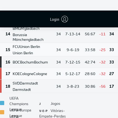
WOB
Wolfsburg
12
34
10-7-17
41:56
-15
37
Wolfsburg
Login
13
M05
Mainz
Mainz
34
7-14-13
39:51
-12
35
BMG
M'gladbach
14
34
7-13-14
56:67
-11
34
Borussia
Mönchengladbach
FCU
Union Berlin
15
34
9-6-19
33:58
-25
33
Union Berlin
16
BOC
Bochum
Bochum
34
7-12-15
42:74
-32
33
17
KOE
Cologne
Cologne
34
5-12-17
28:60
-32
27
SVD
Darmstadt
18
34
3-8-23
30:86
-56
17
Darmstadt
UEFA
J
Jogos
Champions
League
V-E-P
UEFA Europa
Vitórias-
League
Empate-Perdas
UEFA