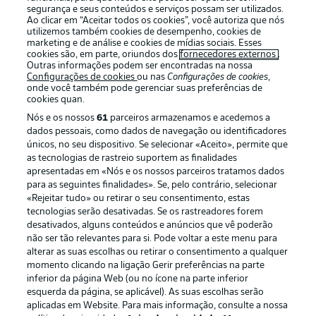
segurança e seus conteúdos e serviços possam ser utilizados.
Ao clicar em “Aceitar todos os cookies”, você autoriza que nós
utilizemos também cookies de desempenho, cookies de
marketing e de análise e cookies de mídias sociais. Esses
cookies são, em parte, oriundos dos
fornecedores externos
.
Outras informações podem ser encontradas na nossa
Oferecido por
Configurações de cookies
ou nas
Configurações de cookies
,
onde você também pode gerenciar suas preferências de
cookies quan.
Nós e os nossos
61
parceiros armazenamos e acedemos a
dados pessoais, como dados de navegação ou identificadores
únicos, no seu dispositivo. Se selecionar «Aceito», permite que
as tecnologias de rastreio suportem as finalidades
apresentadas em «Nós e os nossos parceiros tratamos dados
para as seguintes finalidades». Se, pelo contrário, selecionar
«Rejeitar tudo» ou retirar o seu consentimento, estas
tecnologias serão desativadas. Se os rastreadores forem
desativados, alguns conteúdos e anúncios que vê poderão
Publicidade
Avisos legais
não ser tão relevantes para si. Pode voltar a este menu para
alterar as suas escolhas ou retirar o consentimento a qualquer
Gerir preferências
Aviso de privacidade
momento clicando na ligação Gerir preferências na parte
inferior da página Web (ou no ícone na parte inferior
Termos de uso
Emissoras
esquerda da página, se aplicável). As suas escolhas serão
Trabalhe conosco
Marca
aplicadas em Website. Para mais informação, consulte a nossa