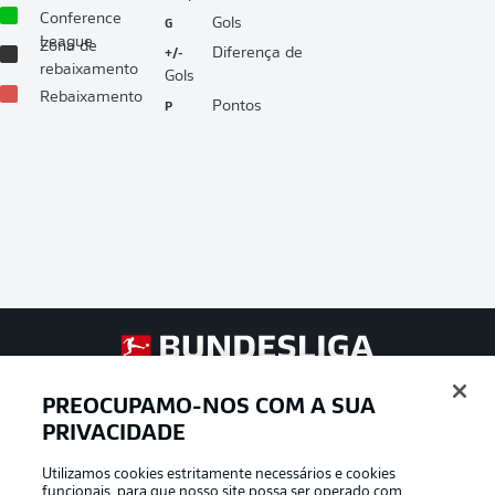
Conference
G
Gols
League
Zona de
+/-
Diferença de
rebaixamento
Gols
Rebaixamento
P
Pontos
Football as it’s meant to be
PREOCUPAMO-NOS COM A SUA
PRIVACIDADE
Utilizamos cookies estritamente necessários e cookies
APLICATIVO DA BUNDESLIGA
funcionais, para que nosso site possa ser operado com