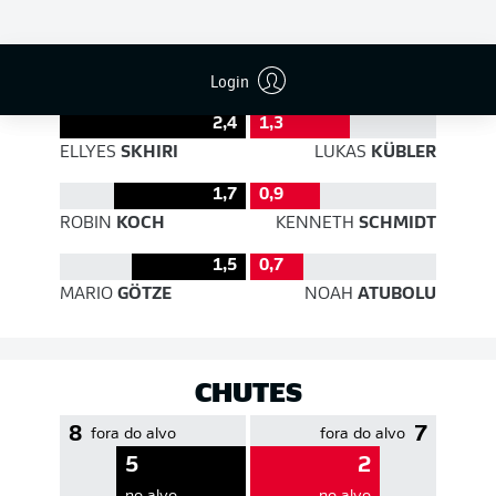
EFICIÊNCIA DE PASSES
Login
2,4
1,3
ELLYES
SKHIRI
LUKAS
KÜBLER
1,7
0,9
ROBIN
KOCH
KENNETH
SCHMIDT
1,5
0,7
MARIO
GÖTZE
NOAH
ATUBOLU
CHUTES
8
7
fora do alvo
fora do alvo
5
2