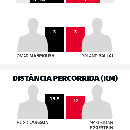
no alvo
no alvo
3
3
OMAR
MARMOUSH
ROLAND
SALLAI
DISTÂNCIA PERCORRIDA (KM)
13.2
12
HUGO
LARSSON
MAXIMILIAN
EGGESTEIN