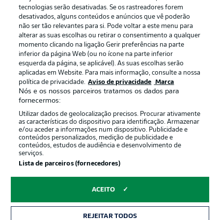
Publicidade
Avisos legais
tecnologias serão desativadas. Se os rastreadores forem
Gerir preferências
Aviso de privacidade
desativados, alguns conteúdos e anúncios que vê poderão
não ser tão relevantes para si. Pode voltar a este menu para
Termos de uso
Emissoras
alterar as suas escolhas ou retirar o consentimento a qualquer
momento clicando na ligação Gerir preferências na parte
Trabalhe conosco
Marca
inferior da página Web (ou no ícone na parte inferior
Contato
Jogadores
esquerda da página, se aplicável). As suas escolhas serão
aplicadas em Website. Para mais informação, consulte a nossa
política de privacidade.
Aviso de privacidade
Marca
Nós e os nossos parceiros tratamos os dados para
fornecermos:
Utilizar dados de geolocalização precisos. Procurar ativamente
as características do dispositivo para identificação. Armazenar
e/ou aceder a informações num dispositivo. Publicidade e
conteúdos personalizados, medição de publicidade e
conteúdos, estudos de audiência e desenvolvimento de
serviços.
© 2026 Bundesliga-Gruppe GmbH
Lista de parceiros (fornecedores)
Escolha seu idioma
ACEITO
Português
REJEITAR TODOS