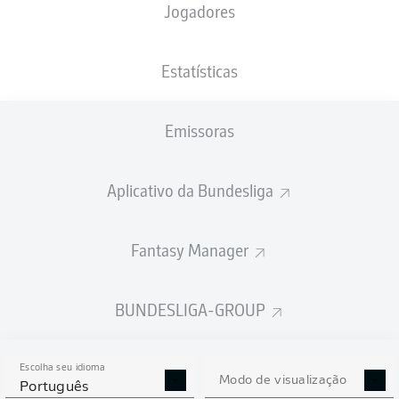
Jogadores
XGOLS
Estatísticas
0.77
Emissoras
0.56
Aplicativo da Bundesliga
Fantasy Manager
0
0
Goals
BUNDESLIGA-GROUP
PASSES REALIZADOS
Escolha seu idioma
529
393
Modo de visualização
Português
Precisão
84 %
74 %