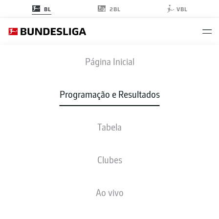
2BL
BL
VBL
SGE
-
SCF
Página Inicial
SGE
SCF
0
0
Programação e Resultados
Tabela
AO VIVO
NOTÍCIAS
ESCALAÇÕES
ESTATÍSTICAS
TABELA
Clubes
Ao vivo