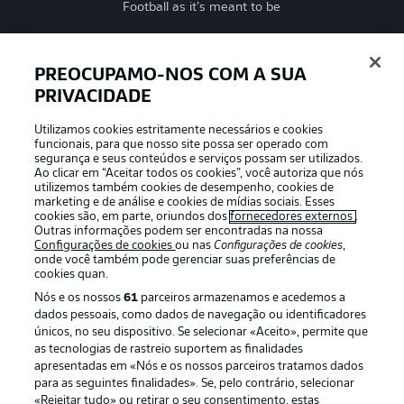
Football as it’s meant to be
PREOCUPAMO-NOS COM A SUA
PRIVACIDADE
APLICATIVO DA BUNDESLIGA
Utilizamos cookies estritamente necessários e cookies
funcionais, para que nosso site possa ser operado com
segurança e seus conteúdos e serviços possam ser utilizados.
Ao clicar em “Aceitar todos os cookies”, você autoriza que nós
utilizemos também cookies de desempenho, cookies de
Oferecido por
marketing e de análise e cookies de mídias sociais. Esses
cookies são, em parte, oriundos dos
fornecedores externos
.
Outras informações podem ser encontradas na nossa
Configurações de cookies
ou nas
Configurações de cookies
,
onde você também pode gerenciar suas preferências de
cookies quan.
Nós e os nossos
61
parceiros armazenamos e acedemos a
dados pessoais, como dados de navegação ou identificadores
únicos, no seu dispositivo. Se selecionar «Aceito», permite que
as tecnologias de rastreio suportem as finalidades
apresentadas em «Nós e os nossos parceiros tratamos dados
para as seguintes finalidades». Se, pelo contrário, selecionar
«Rejeitar tudo» ou retirar o seu consentimento, estas