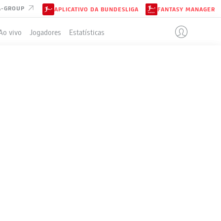
A-GROUP
APLICATIVO DA BUNDESLIGA
FANTASY MANAGER
Ao vivo
Jogadores
Estatísticas
ELA