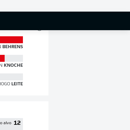
84 %
N
BEHRENS
N
KNOCHE
IOGO
LEITE
12
do alvo