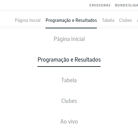
EMISSORAS
BUNDESLIG
Página Inicial
Programação e Resultados
Tabela
Clubes
WOLFSBURG
-
UNION BERLIN
Página Inicial
WOB
FCU
2
1
Programação e Resultados
Tabela
VIVO
NOTÍCIAS
ESCALAÇÕES
ESTATÍSTICAS
TAB
Clubes
Ao vivo