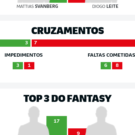
MATTIAS
SVANBERG
DIOGO
LEITE
CRUZAMENTOS
3
7
IMPEDIMENTOS
FALTAS COMETIDA
3
1
6
8
TOP 3 DO FANTASY
17
9