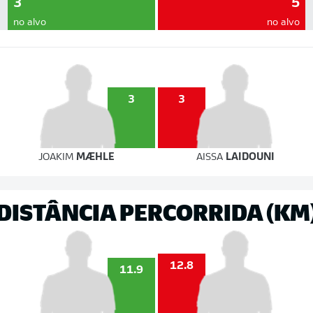
3
5
no alvo
no alvo
3
3
JOAKIM
MÆHLE
AISSA
LAIDOUNI
DISTÂNCIA PERCORRIDA (KM
12.8
11.9