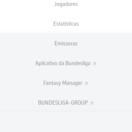
Jogadores
XGOLS
Estatísticas
2
1.95
Emissoras
1
Aplicativo da Bundesliga
0.52
Fantasy Manager
Goals
BUNDESLIGA-GROUP
PASSES REALIZADOS
395
538