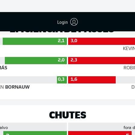
Precisão
Login
EFICIÊNCIA DE PASSES
2,1
3,0
KEVI
2,0
2,3
MÁS
ROBI
0,3
1,6
AN
BORNAUW
D
CHUTES
 alvo
fora 