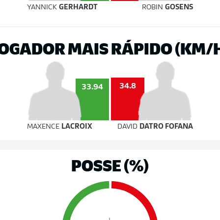
YANNICK
GERHARDT
ROBIN
GOSENS
OGADOR MAIS RÁPIDO (KM/
34.8
33.94
MAXENCE
LACROIX
DAVID
DATRO FOFANA
POSSE (%)