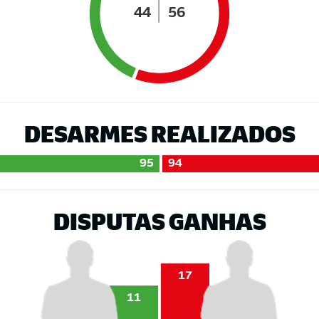
44
56
DESARMES REALIZADOS
95
94
DISPUTAS GANHAS
17
11