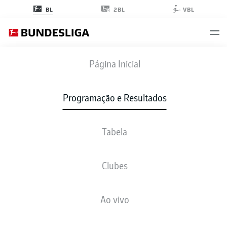
2BL
BL
VBL
SGE
-
FCA
Página Inicial
SGE
FCA
3
1
Programação e Resultados
Tabela
AO VIVO
NOTÍCIAS
ESCALAÇÕES
ESTATÍSTICAS
TABELA
Clubes
4-4-2
4-4-2
Ao vivo
ESCALAÇÃO INICIAL
EINTRACHT FRANKFURT