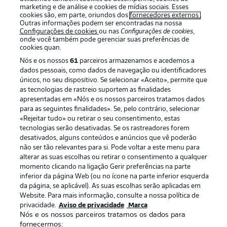
marketing e de análise e cookies de mídias sociais. Esses
cookies são, em parte, oriundos dos
fornecedores externos
.
Outras informações podem ser encontradas na nossa
Configurações de cookies
ou nas
Configurações de cookies
,
onde você também pode gerenciar suas preferências de
cookies quan.
Nós e os nossos
61
parceiros armazenamos e acedemos a
dados pessoais, como dados de navegação ou identificadores
únicos, no seu dispositivo. Se selecionar «Aceito», permite que
as tecnologias de rastreio suportem as finalidades
apresentadas em «Nós e os nossos parceiros tratamos dados
Publicidade
Avisos legais
para as seguintes finalidades». Se, pelo contrário, selecionar
«Rejeitar tudo» ou retirar o seu consentimento, estas
Gerir preferências
Aviso de privacidade
tecnologias serão desativadas. Se os rastreadores forem
desativados, alguns conteúdos e anúncios que vê poderão
Termos de uso
Emissoras
não ser tão relevantes para si. Pode voltar a este menu para
Trabalhe conosco
Marca
alterar as suas escolhas ou retirar o consentimento a qualquer
momento clicando na ligação Gerir preferências na parte
Contato
Jogadores
inferior da página Web (ou no ícone na parte inferior esquerda
da página, se aplicável). As suas escolhas serão aplicadas em
Website. Para mais informação, consulte a nossa política de
privacidade.
Aviso de privacidade
Marca
Nós e os nossos parceiros tratamos os dados para
fornecermos: