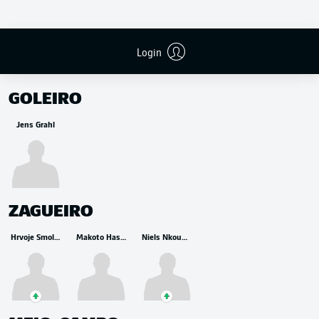
Login
RESERVA
GOLEIRO
Jens Grahl
ZAGUEIRO
Hrvoje Smolčić
Makoto Hasebe
Niels Nkounkou