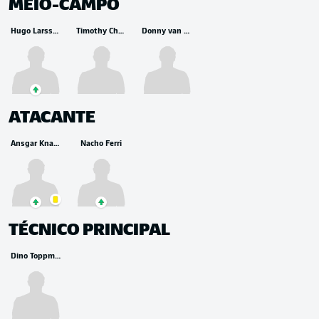
MEIO-CAMPO
Hugo Larsson
Timothy Chandler
Donny van de Beek
ATACANTE
Ansgar Knauff
Nacho Ferri
TÉCNICO PRINCIPAL
Dino Toppmöller