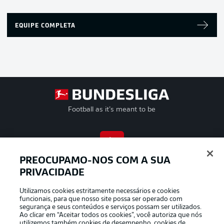
EQUIPE COMPLETA
Football as it’s meant to be
APLICATIVO DA BUNDESLIGA
PREOCUPAMO-NOS COM A SUA
PRIVACIDADE
Utilizamos cookies estritamente necessários e cookies
funcionais, para que nosso site possa ser operado com
segurança e seus conteúdos e serviços possam ser utilizados.
Oferecido por
Ao clicar em “Aceitar todos os cookies”, você autoriza que nós
utilizemos também cookies de desempenho, cookies de