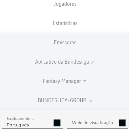
Jogadores
Omar Marmoush
Hugo Ekitiké
Estatísticas
Farès Chaibi
Éric Dina Ebimbe
Emissoras
Aplicativo da Bundesliga
Ellyes Skhiri
Mario Götze
Fantasy Manager
Philipp Max
Willian Pacho
Robin Koch
Aurélio Buta
BUNDESLIGA-GROUP
Escolha seu idioma
Kevin Trapp
Modo de visualização
Português