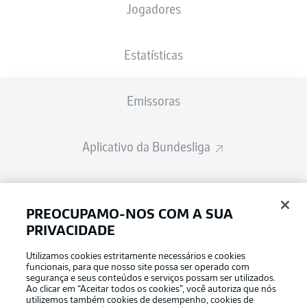
Jogadores
Estatísticas
Emissoras
Aplicativo da Bundesliga
Fantasy Manager
PREOCUPAMO-NOS COM A SUA
PRIVACIDADE
BUNDESLIGA-GROUP
Utilizamos cookies estritamente necessários e cookies
funcionais, para que nosso site possa ser operado com
segurança e seus conteúdos e serviços possam ser utilizados.
Escolha seu idioma
Ao clicar em “Aceitar todos os cookies”, você autoriza que nós
Modo de visualização
Português
utilizemos também cookies de desempenho, cookies de