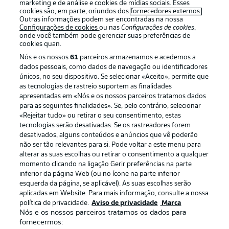
marketing e de análise e cookies de mídias sociais. Esses
cookies são, em parte, oriundos dos
fornecedores externos
.
Outras informações podem ser encontradas na nossa
Configurações de cookies
ou nas
Configurações de cookies
,
Login
onde você também pode gerenciar suas preferências de
cookies quan.
Nós e os nossos
61
parceiros armazenamos e acedemos a
dados pessoais, como dados de navegação ou identificadores
únicos, no seu dispositivo. Se selecionar «Aceito», permite que
as tecnologias de rastreio suportem as finalidades
apresentadas em «Nós e os nossos parceiros tratamos dados
para as seguintes finalidades». Se, pelo contrário, selecionar
«Rejeitar tudo» ou retirar o seu consentimento, estas
Football as it’s meant to be
tecnologias serão desativadas. Se os rastreadores forem
desativados, alguns conteúdos e anúncios que vê poderão
não ser tão relevantes para si. Pode voltar a este menu para
alterar as suas escolhas ou retirar o consentimento a qualquer
momento clicando na ligação Gerir preferências na parte
APLICATIVO DA BUNDESLIGA
inferior da página Web (ou no ícone na parte inferior
esquerda da página, se aplicável). As suas escolhas serão
aplicadas em Website. Para mais informação, consulte a nossa
política de privacidade.
Aviso de privacidade
Marca
Nós e os nossos parceiros tratamos os dados para
fornecermos:
Oferecido por