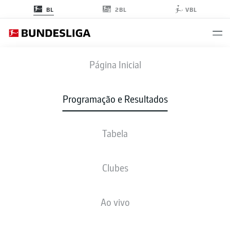
2BL
BL
VBL
FCH
-
SGE
Página Inicial
FCH
SGE
1
2
Programação e Resultados
Tabela
AO VIVO
NOTÍCIAS
ESCALAÇÕES
ESTATÍSTICAS
TABELA
Clubes
Infelizmente não existem resultados para a sua busca
Ao vivo