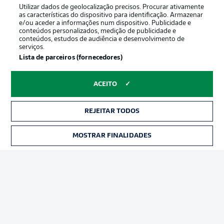
Utilizar dados de geolocalização precisos. Procurar ativamente
as características do dispositivo para identificação. Armazenar
e/ou aceder a informações num dispositivo. Publicidade e
conteúdos personalizados, medição de publicidade e
conteúdos, estudos de audiência e desenvolvimento de
serviços.
Lista de parceiros (fornecedores)
ACEITO
REJEITAR TODOS
Publicidade
Avisos legais
Gerir preferências
Aviso de privacidade
MOSTRAR FINALIDADES
Termos de uso
Emissoras
Trabalhe conosco
Marca
Contato
Jogadores