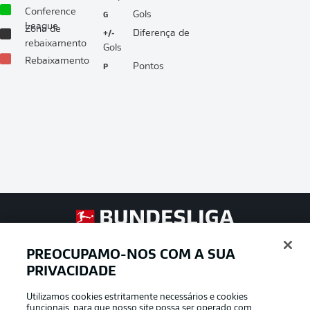
Conference
G
Gols
League
Zona de
+/-
Diferença de
rebaixamento
Gols
Rebaixamento
P
Pontos
Football as it’s meant to be
PREOCUPAMO-NOS COM A SUA
PRIVACIDADE
Utilizamos cookies estritamente necessários e cookies
APLICATIVO DA BUNDESLIGA
funcionais, para que nosso site possa ser operado com