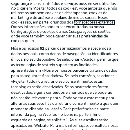
segurança e seus conteúdos e serviços possam ser utilizados.
Ao clicar em “Aceitar todos os cookies”, você autoriza que nós
utilizemos também cookies de desempenho, cookies de
marketing e de análise e cookies de mídias sociais. Esses
cookies são, em parte, oriundos dos
fornecedores externos
.
Outras informações podem ser encontradas na nossa
Oferecido por
Configurações de cookies
ou nas
Configurações de cookies
,
onde você também pode gerenciar suas preferências de
cookies quan.
Nós e os nossos
61
parceiros armazenamos e acedemos a
dados pessoais, como dados de navegação ou identificadores
únicos, no seu dispositivo. Se selecionar «Aceito», permite que
as tecnologias de rastreio suportem as finalidades
apresentadas em «Nós e os nossos parceiros tratamos dados
para as seguintes finalidades». Se, pelo contrário, selecionar
«Rejeitar tudo» ou retirar o seu consentimento, estas
tecnologias serão desativadas. Se os rastreadores forem
desativados, alguns conteúdos e anúncios que vê poderão
Publicidade
Avisos legais
não ser tão relevantes para si. Pode voltar a este menu para
alterar as suas escolhas ou retirar o consentimento a qualquer
Gerir preferências
Aviso de privacidade
momento clicando na ligação Gerir preferências na parte
inferior da página Web (ou no ícone na parte inferior
Termos de uso
Emissoras
esquerda da página, se aplicável). As suas escolhas serão
Trabalhe conosco
Marca
aplicadas em Website. Para mais informação, consulte a nossa