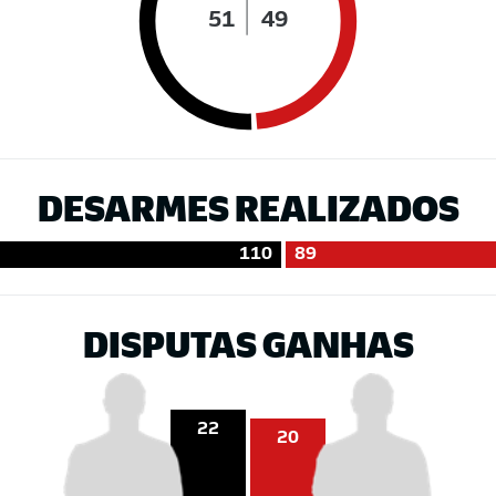
51
49
DESARMES REALIZADOS
110
89
DISPUTAS GANHAS
22
20