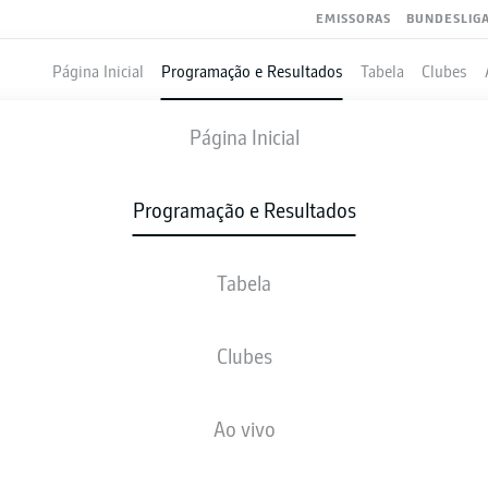
EMISSORAS
BUNDESLIG
Página Inicial
Programação e Resultados
Tabela
Clubes
M'GLADBACH
-
AUGSBURG
Página Inicial
BMG
FCA
1
2
Programação e Resultados
Tabela
VIVO
NOTÍCIAS
ESCALAÇÕES
ESTATÍSTICAS
TAB
Clubes
Ao vivo