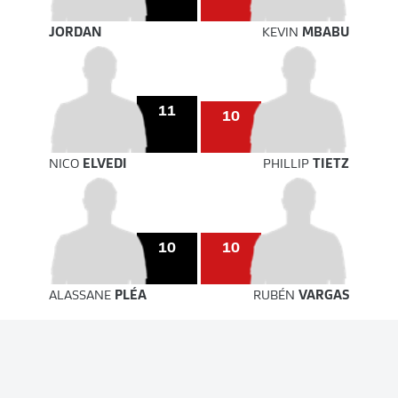
JORDAN
KEVIN
MBABU
11
10
NICO
ELVEDI
PHILLIP
TIETZ
10
10
ALASSANE
PLÉA
RUBÉN
VARGAS