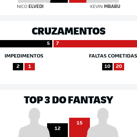
NICO
ELVEDI
KEVIN
MBABU
CRUZAMENTOS
5
7
IMPEDIMENTOS
FALTAS COMETIDA
2
1
10
20
TOP 3 DO FANTASY
15
12