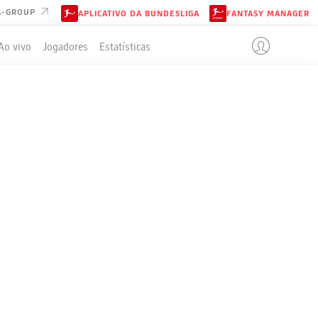
A-GROUP
APLICATIVO DA BUNDESLIGA
FANTASY MANAGER
Ao vivo
Jogadores
Estatísticas
ELA