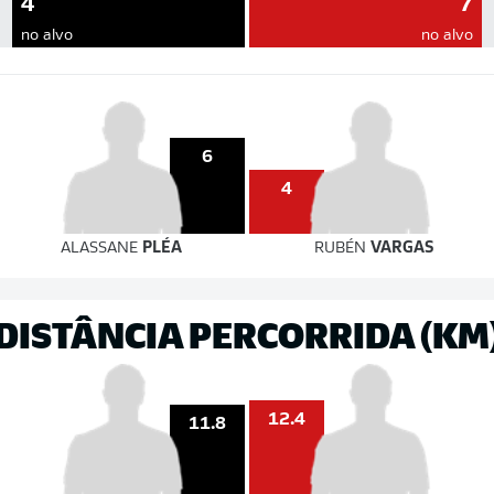
4
7
no alvo
no alvo
6
4
ALASSANE
PLÉA
RUBÉN
VARGAS
DISTÂNCIA PERCORRIDA (KM
12.4
11.8