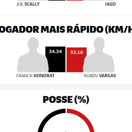
JOE
SCALLY
IAGO
OGADOR MAIS RÁPIDO (KM/
34.34
33.16
FRANCK
HONORAT
RUBÉN
VARGAS
POSSE (%)