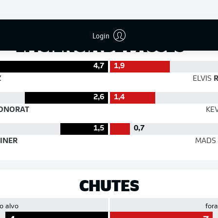
Precisão
Login
EFICIÊNCIA DE PASSES
4,7
1,9
Z
ELVIS
R
2,6
1,4
ONORAT
KE
1,5
0,7
INER
MADS
CHUTES
o alvo
fora