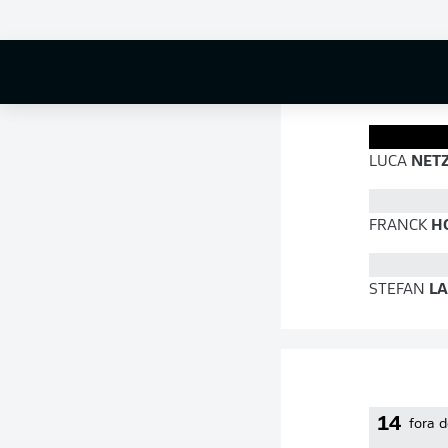
85 %
LUCA
NET
FRANCK
H
STEFAN
LA
14
fora d