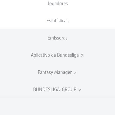
Jogadores
XGOLS
Estatísticas
2
2.01
Emissoras
1.56
1
Aplicativo da Bundesliga
Fantasy Manager
Goals
BUNDESLIGA-GROUP
PASSES REALIZADOS
502
410