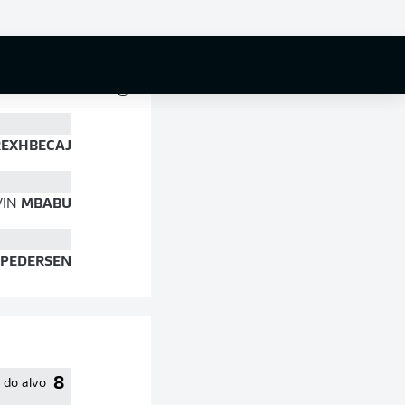
81 %
EXHBECAJ
VIN
MBABU
PEDERSEN
8
 do alvo