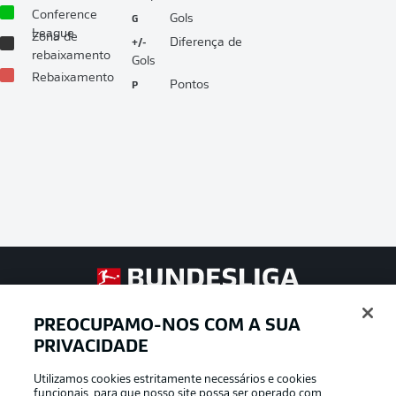
Conference
G
Gols
League
Zona de
+/-
Diferença de
rebaixamento
Gols
Rebaixamento
P
Pontos
Football as it’s meant to be
PREOCUPAMO-NOS COM A SUA
PRIVACIDADE
Utilizamos cookies estritamente necessários e cookies
APLICATIVO DA BUNDESLIGA
funcionais, para que nosso site possa ser operado com