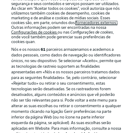
segurança e seus conteúdos e serviços possam ser utilizados.
Ao clicar em “Aceitar todos os cookies”, você autoriza que nós
utilizemos também cookies de desempenho, cookies de
marketing e de análise e cookies de mídias sociais. Esses
cookies são, em parte, oriundos dos
fornecedores externos
.
Outras informações podem ser encontradas na nossa
Oferecido por
Configurações de cookies
ou nas
Configurações de cookies
,
onde você também pode gerenciar suas preferências de
cookies quan.
Nós e os nossos
61
parceiros armazenamos e acedemos a
dados pessoais, como dados de navegação ou identificadores
únicos, no seu dispositivo. Se selecionar «Aceito», permite que
as tecnologias de rastreio suportem as finalidades
apresentadas em «Nós e os nossos parceiros tratamos dados
para as seguintes finalidades». Se, pelo contrário, selecionar
«Rejeitar tudo» ou retirar o seu consentimento, estas
tecnologias serão desativadas. Se os rastreadores forem
desativados, alguns conteúdos e anúncios que vê poderão
Publicidade
Avisos legais
não ser tão relevantes para si. Pode voltar a este menu para
alterar as suas escolhas ou retirar o consentimento a qualquer
Gerir preferências
Aviso de privacidade
momento clicando na ligação Gerir preferências na parte
inferior da página Web (ou no ícone na parte inferior
Termos de uso
Emissoras
esquerda da página, se aplicável). As suas escolhas serão
Trabalhe conosco
Marca
aplicadas em Website. Para mais informação, consulte a nossa