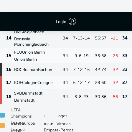
WOB
Wolfsburg
12
34
10-7-17
41:56
-15
37
Wolfsburg
Login
13
M05
Mainz
Mainz
34
7-14-13
39:51
-12
35
BMG
M'gladbach
14
34
7-13-14
56:67
-11
34
Borussia
Mönchengladbach
FCU
Union Berlin
15
34
9-6-19
33:58
-25
33
Union Berlin
16
BOC
Bochum
Bochum
34
7-12-15
42:74
-32
33
17
KOE
Cologne
Cologne
34
5-12-17
28:60
-32
27
SVD
Darmstadt
18
34
3-8-23
30:86
-56
17
Darmstadt
UEFA
J
Jogos
Champions
League
V-E-P
UEFA Europa
Vitórias-
League
Empate-Perdas
UEFA