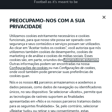
Football as it’s meant to be
PREOCUPAMO-NOS COM A SUA
PRIVACIDADE
APLICATIVO DA BUNDESLIGA
Utilizamos cookies estritamente necessários e cookies
funcionais, para que nosso site possa ser operado com
segurança e seus conteúdos e serviços possam ser utilizados.
Ao clicar em “Aceitar todos os cookies”, você autoriza que nós
utilizemos também cookies de desempenho, cookies de
Oferecido por
marketing e de análise e cookies de mídias sociais. Esses
cookies são, em parte, oriundos dos
fornecedores externos
.
Outras informações podem ser encontradas na nossa
Configurações de cookies
ou nas
Configurações de cookies
,
onde você também pode gerenciar suas preferências de
cookies quan.
Nós e os nossos
61
parceiros armazenamos e acedemos a
dados pessoais, como dados de navegação ou identificadores
únicos, no seu dispositivo. Se selecionar «Aceito», permite que
as tecnologias de rastreio suportem as finalidades
apresentadas em «Nós e os nossos parceiros tratamos dados
para as seguintes finalidades». Se, pelo contrário, selecionar
«Rejeitar tudo» ou retirar o seu consentimento, estas