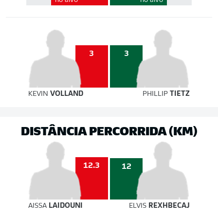
no alvo
no alvo
3
3
KEVIN
VOLLAND
PHILLIP
TIETZ
DISTÂNCIA PERCORRIDA (KM)
12.3
12
AISSA
LAIDOUNI
ELVIS
REXHBECAJ