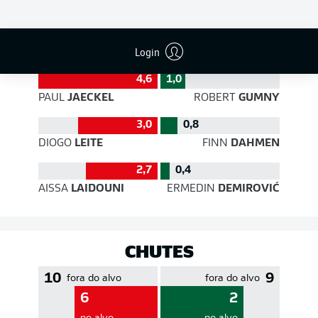
EFICIÊNCIA DE PASSES
Login
4,6
1,0
PAUL
JAECKEL
ROBERT
GUMNY
3,0
0,8
DIOGO
LEITE
FINN
DAHMEN
2,7
0,4
AISSA
LAIDOUNI
ERMEDIN
DEMIROVIĆ
CHUTES
10
9
fora do alvo
fora do alvo
6
2