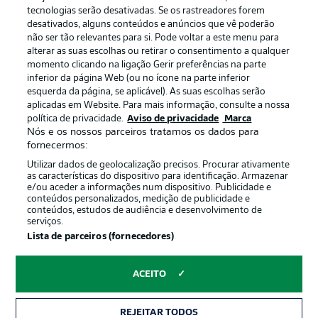
Publicidade
Avisos legais
tecnologias serão desativadas. Se os rastreadores forem
Gerir preferências
Aviso de privacidade
desativados, alguns conteúdos e anúncios que vê poderão
não ser tão relevantes para si. Pode voltar a este menu para
Termos de uso
Emissoras
alterar as suas escolhas ou retirar o consentimento a qualquer
momento clicando na ligação Gerir preferências na parte
Trabalhe conosco
Marca
inferior da página Web (ou no ícone na parte inferior
Contato
Jogadores
esquerda da página, se aplicável). As suas escolhas serão
aplicadas em Website. Para mais informação, consulte a nossa
política de privacidade.
Aviso de privacidade
Marca
Nós e os nossos parceiros tratamos os dados para
fornecermos:
Utilizar dados de geolocalização precisos. Procurar ativamente
as características do dispositivo para identificação. Armazenar
e/ou aceder a informações num dispositivo. Publicidade e
conteúdos personalizados, medição de publicidade e
conteúdos, estudos de audiência e desenvolvimento de
serviços.
© 2026 Bundesliga-Gruppe GmbH
Lista de parceiros (fornecedores)
Escolha seu idioma
ACEITO
Português
REJEITAR TODOS