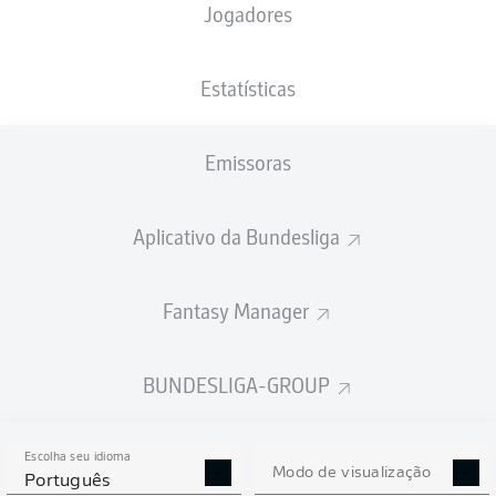
Jogadores
XGOLS
Estatísticas
2.29
Emissoras
1.49
1
1
Aplicativo da Bundesliga
Fantasy Manager
Goals
BUNDESLIGA-GROUP
PASSES REALIZADOS
Escolha seu idioma
546
327
Modo de visualização
Português
Precisão
85 %
76 %