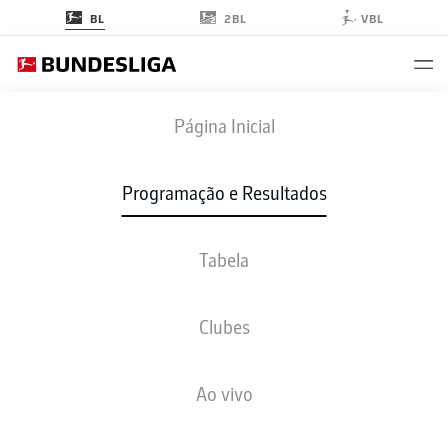
2BL
BL
VBL
FCU
-
FCA
Página Inicial
FCU
FCA
1
1
Programação e Resultados
Tabela
AO VIVO
NOTÍCIAS
ESCALAÇÕES
ESTATÍSTICAS
TABELA
Clubes
Ao vivo