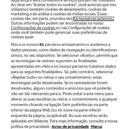
segurança e seus conteúdos e serviços possam ser utilizados.
Ao clicar em “Aceitar todos os cookies”, você autoriza que nós
utilizemos também cookies de desempenho, cookies de
marketing e de análise e cookies de mídias sociais. Esses
cookies são, em parte, oriundos dos
fornecedores externos
.
Outras informações podem ser encontradas na nossa
Oferecido por
Configurações de cookies
ou nas
Configurações de cookies
,
onde você também pode gerenciar suas preferências de
cookies quan.
Nós e os nossos
61
parceiros armazenamos e acedemos a
dados pessoais, como dados de navegação ou identificadores
únicos, no seu dispositivo. Se selecionar «Aceito», permite que
as tecnologias de rastreio suportem as finalidades
apresentadas em «Nós e os nossos parceiros tratamos dados
para as seguintes finalidades». Se, pelo contrário, selecionar
«Rejeitar tudo» ou retirar o seu consentimento, estas
tecnologias serão desativadas. Se os rastreadores forem
desativados, alguns conteúdos e anúncios que vê poderão
não ser tão relevantes para si. Pode voltar a este menu para
Publicidade
Avisos legais
alterar as suas escolhas ou retirar o consentimento a qualquer
Gerir preferências
Aviso de privacidade
momento clicando na ligação Gerir preferências na parte
inferior da página Web (ou no ícone na parte inferior
Termos de uso
Emissoras
esquerda da página, se aplicável). As suas escolhas serão
aplicadas em Website. Para mais informação, consulte a nossa
Trabalhe conosco
Marca
política de privacidade.
Aviso de privacidade
Marca