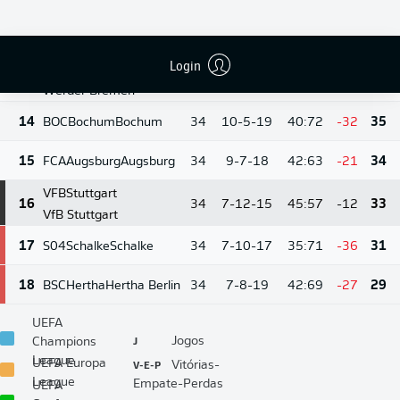
12
TSG
Hoffenheim
12
34
10-6-18
48:57
-9
36
Hoffenheim
Login
SVW
Bremen
13
34
10-6-18
51:64
-13
36
Werder Bremen
14
BOC
Bochum
Bochum
34
10-5-19
40:72
-32
35
15
FCA
Augsburg
Augsburg
34
9-7-18
42:63
-21
34
VFB
Stuttgart
16
34
7-12-15
45:57
-12
33
VfB Stuttgart
17
S04
Schalke
Schalke
34
7-10-17
35:71
-36
31
18
BSC
Hertha
Hertha Berlin
34
7-8-19
42:69
-27
29
UEFA
J
Jogos
Champions
League
V-E-P
UEFA Europa
Vitórias-
League
Empate-Perdas
UEFA