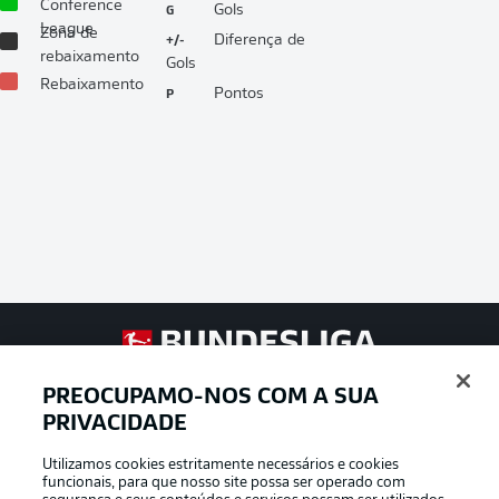
Conference
G
Gols
League
Zona de
+/-
Diferença de
rebaixamento
Gols
Rebaixamento
P
Pontos
Football as it’s meant to be
PREOCUPAMO-NOS COM A SUA
PRIVACIDADE
Utilizamos cookies estritamente necessários e cookies
funcionais, para que nosso site possa ser operado com
APLICATIVO DA BUNDESLIGA