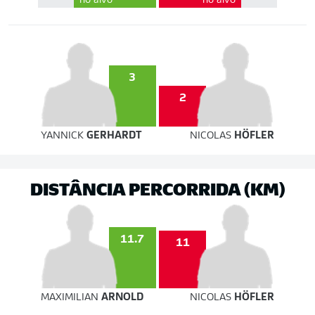
no alvo
no alvo
3
2
YANNICK
GERHARDT
NICOLAS
HÖFLER
DISTÂNCIA PERCORRIDA (KM)
11.7
11
MAXIMILIAN
ARNOLD
NICOLAS
HÖFLER