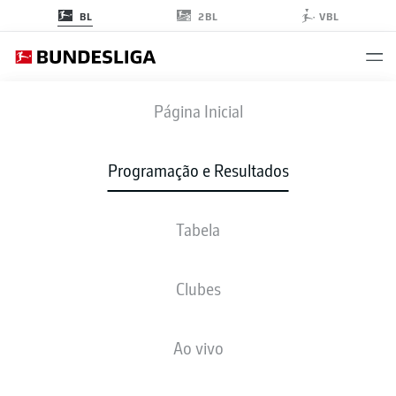
2BL
BL
VBL
WOB
-
SCF
Página Inicial
WOB
SCF
6
0
Programação e Resultados
Tabela
AO VIVO
NOTÍCIAS
ESCALAÇÕES
ESTATÍSTICAS
TABELA
Clubes
Ao vivo