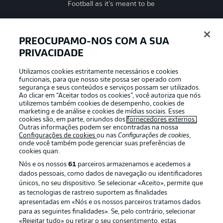
Football as it’s meant to be
PREOCUPAMO-NOS COM A SUA
PRIVACIDADE
APLICATIVO DA BUNDESLIGA
Utilizamos cookies estritamente necessários e cookies
funcionais, para que nosso site possa ser operado com
segurança e seus conteúdos e serviços possam ser utilizados.
Ao clicar em “Aceitar todos os cookies”, você autoriza que nós
utilizemos também cookies de desempenho, cookies de
Oferecido por
marketing e de análise e cookies de mídias sociais. Esses
cookies são, em parte, oriundos dos
fornecedores externos
.
Outras informações podem ser encontradas na nossa
Configurações de cookies
ou nas
Configurações de cookies
,
onde você também pode gerenciar suas preferências de
cookies quan.
Nós e os nossos
61
parceiros armazenamos e acedemos a
dados pessoais, como dados de navegação ou identificadores
únicos, no seu dispositivo. Se selecionar «Aceito», permite que
as tecnologias de rastreio suportem as finalidades
apresentadas em «Nós e os nossos parceiros tratamos dados
para as seguintes finalidades». Se, pelo contrário, selecionar
«Rejeitar tudo» ou retirar o seu consentimento, estas