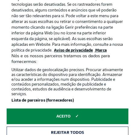
Publicidade
Avisos legais
tecnologias serão desativadas. Se os rastreadores forem
Gerir preferências
Aviso de privacidade
desativados, alguns conteúdos e anúncios que vê poderão
não ser tão relevantes para si. Pode voltar a este menu para
Termos de uso
Emissoras
alterar as suas escolhas ou retirar o consentimento a qualquer
momento clicando na ligação Gerir preferências na parte
Trabalhe conosco
Marca
inferior da página Web (ou no ícone na parte inferior
Contato
Jogadores
esquerda da página, se aplicável). As suas escolhas serão
aplicadas em Website. Para mais informação, consulte a nossa
política de privacidade.
Aviso de privacidade
Marca
Nós e os nossos parceiros tratamos os dados para
fornecermos:
Utilizar dados de geolocalização precisos. Procurar ativamente
as características do dispositivo para identificação. Armazenar
e/ou aceder a informações num dispositivo. Publicidade e
conteúdos personalizados, medição de publicidade e
conteúdos, estudos de audiência e desenvolvimento de
serviços.
© 2026 Bundesliga-Gruppe GmbH
Lista de parceiros (fornecedores)
Escolha seu idioma
ACEITO
Português
REJEITAR TODOS