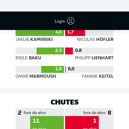
EFICIÊNCIA DE PASSES
Login
4,0
1,7
JAKUB
KAMIŃSKI
NICOLAS
HÖFLER
2,3
0,8
RIDLE
BAKU
PHILIPP
LIENHART
1,9
0,0
OMAR
MARMOUSH
YANNIK
KEITEL
CHUTES
2
8
fora do alvo
fora do alvo
11
1