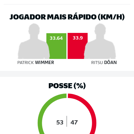
JOGADOR MAIS RÁPIDO (KM/H)
33.9
33.64
PATRICK
WIMMER
RITSU
DŌAN
POSSE (%)
53
47