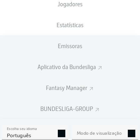
Jogadores
XGOLS
Estatísticas
6
Emissoras
Aplicativo da Bundesliga
2.97
0.92
Fantasy Manager
0
Goals
BUNDESLIGA-GROUP
PASSES REALIZADOS
Escolha seu idioma
502
415
Modo de visualização
Português
Precisão
87 %
79 %