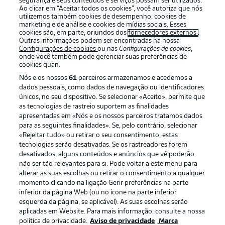
segurança e seus conteúdos e serviços possam ser utilizados.
Ao clicar em “Aceitar todos os cookies”, você autoriza que nós
utilizemos também cookies de desempenho, cookies de
marketing e de análise e cookies de mídias sociais. Esses
cookies são, em parte, oriundos dos
fornecedores externos
.
Outras informações podem ser encontradas na nossa
Oferecido por
Configurações de cookies
ou nas
Configurações de cookies
,
onde você também pode gerenciar suas preferências de
cookies quan.
Nós e os nossos
61
parceiros armazenamos e acedemos a
dados pessoais, como dados de navegação ou identificadores
únicos, no seu dispositivo. Se selecionar «Aceito», permite que
as tecnologias de rastreio suportem as finalidades
apresentadas em «Nós e os nossos parceiros tratamos dados
para as seguintes finalidades». Se, pelo contrário, selecionar
«Rejeitar tudo» ou retirar o seu consentimento, estas
tecnologias serão desativadas. Se os rastreadores forem
desativados, alguns conteúdos e anúncios que vê poderão
não ser tão relevantes para si. Pode voltar a este menu para
Publicidade
Avisos legais
alterar as suas escolhas ou retirar o consentimento a qualquer
Gerir preferências
Aviso de privacidade
momento clicando na ligação Gerir preferências na parte
inferior da página Web (ou no ícone na parte inferior
Termos de uso
Emissoras
esquerda da página, se aplicável). As suas escolhas serão
aplicadas em Website. Para mais informação, consulte a nossa
Trabalhe conosco
Marca
política de privacidade.
Aviso de privacidade
Marca