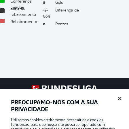
Conference
G
Gols
League
Zona de
+/-
Diferença de
rebaixamento
Gols
Rebaixamento
P
Pontos
Football as it’s meant to be
PREOCUPAMO-NOS COM A SUA
PRIVACIDADE
Utilizamos cookies estritamente necessários e cookies
funcionais, para que nosso site possa ser operado com
APLICATIVO DA BUNDESLIGA