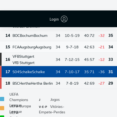
12
TSG
Hoffenheim
12
34
10-6-18
48:57
-9
36
Hoffenheim
Login
SVW
Bremen
13
34
10-6-18
51:64
-13
36
Werder Bremen
14
BOC
Bochum
Bochum
34
10-5-19
40:72
-32
35
15
FCA
Augsburg
Augsburg
34
9-7-18
42:63
-21
34
VFB
Stuttgart
16
34
7-12-15
45:57
-12
33
VfB Stuttgart
17
S04
Schalke
Schalke
34
7-10-17
35:71
-36
31
18
BSC
Hertha
Hertha Berlin
34
7-8-19
42:69
-27
29
UEFA
J
Jogos
Champions
League
V-E-P
UEFA Europa
Vitórias-
League
Empate-Perdas
UEFA