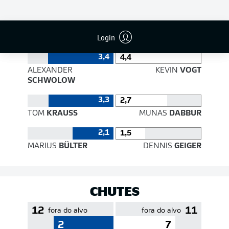
EFICIÊNCIA DE PASSES
Login
3,4
4,4
ALEXANDER
KEVIN
VOGT
SCHWOLOW
3,3
2,7
TOM
KRAUSS
MUNAS
DABBUR
2,1
1,5
MARIUS
BÜLTER
DENNIS
GEIGER
CHUTES
12
11
fora do alvo
fora do alvo
2
7