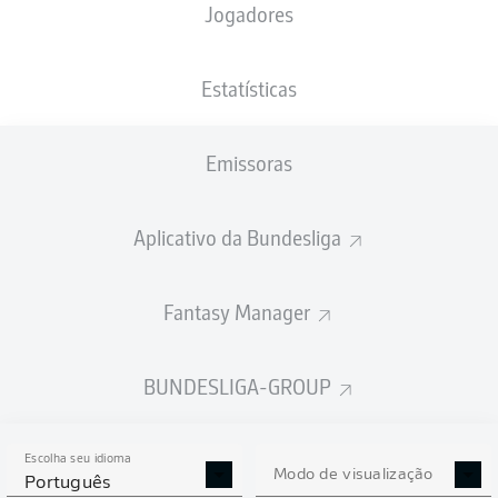
Jogadores
XGOLS
Estatísticas
3.46
3
Emissoras
Aplicativo da Bundesliga
0.77
Fantasy Manager
0
Goals
BUNDESLIGA-GROUP
PASSES REALIZADOS
Escolha seu idioma
362
362
Modo de visualização
Português
Precisão
78 %
81 %