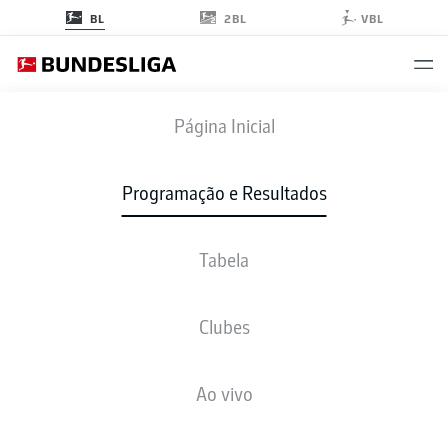
2BL
BL
VBL
S04
-
TSG
Página Inicial
S04
TSG
0
3
Programação e Resultados
Tabela
AO VIVO
NOTÍCIAS
ESCALAÇÕES
ESTATÍSTICAS
TABELA
Clubes
Ao vivo