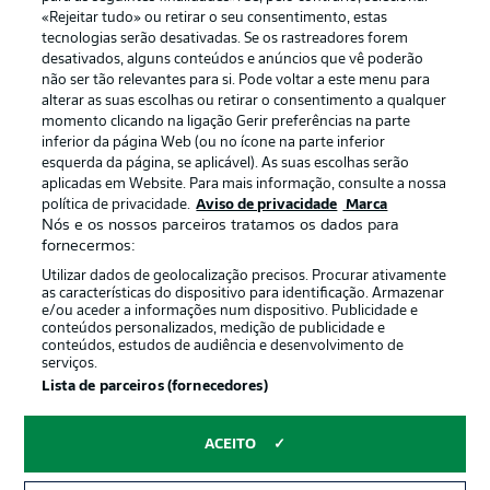
«Rejeitar tudo» ou retirar o seu consentimento, estas
Publicidade
Avisos legais
tecnologias serão desativadas. Se os rastreadores forem
Gerir preferências
Aviso de privacidade
desativados, alguns conteúdos e anúncios que vê poderão
não ser tão relevantes para si. Pode voltar a este menu para
Termos de uso
Emissoras
alterar as suas escolhas ou retirar o consentimento a qualquer
momento clicando na ligação Gerir preferências na parte
Trabalhe conosco
Marca
inferior da página Web (ou no ícone na parte inferior
Contato
Jogadores
esquerda da página, se aplicável). As suas escolhas serão
aplicadas em Website. Para mais informação, consulte a nossa
política de privacidade.
Aviso de privacidade
Marca
Nós e os nossos parceiros tratamos os dados para
fornecermos:
Utilizar dados de geolocalização precisos. Procurar ativamente
as características do dispositivo para identificação. Armazenar
e/ou aceder a informações num dispositivo. Publicidade e
conteúdos personalizados, medição de publicidade e
conteúdos, estudos de audiência e desenvolvimento de
serviços.
© 2026 Bundesliga-Gruppe GmbH
Lista de parceiros (fornecedores)
Escolha seu idioma
ACEITO
Português