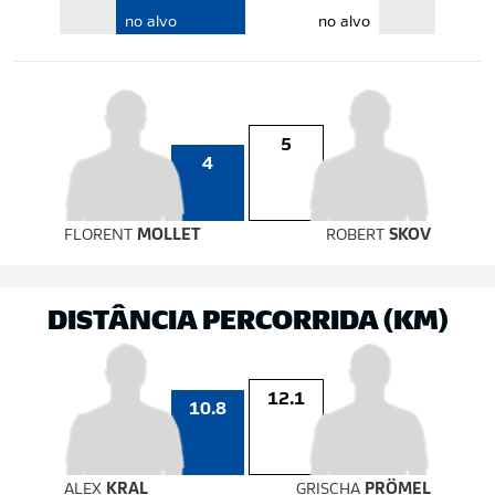
no alvo
no alvo
5
4
FLORENT
MOLLET
ROBERT
SKOV
DISTÂNCIA PERCORRIDA (KM)
12.1
10.8
ALEX
KRAL
GRISCHA
PRÖMEL