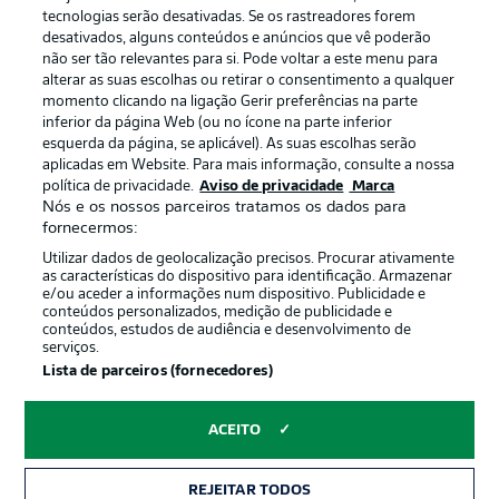
Publicidade
Avisos legais
tecnologias serão desativadas. Se os rastreadores forem
Gerir preferências
Aviso de privacidade
desativados, alguns conteúdos e anúncios que vê poderão
não ser tão relevantes para si. Pode voltar a este menu para
Termos de uso
Emissoras
alterar as suas escolhas ou retirar o consentimento a qualquer
momento clicando na ligação Gerir preferências na parte
Trabalhe conosco
Marca
inferior da página Web (ou no ícone na parte inferior
Contato
Jogadores
esquerda da página, se aplicável). As suas escolhas serão
aplicadas em Website. Para mais informação, consulte a nossa
política de privacidade.
Aviso de privacidade
Marca
Nós e os nossos parceiros tratamos os dados para
fornecermos:
Utilizar dados de geolocalização precisos. Procurar ativamente
as características do dispositivo para identificação. Armazenar
e/ou aceder a informações num dispositivo. Publicidade e
conteúdos personalizados, medição de publicidade e
conteúdos, estudos de audiência e desenvolvimento de
serviços.
© 2026 Bundesliga-Gruppe GmbH
Lista de parceiros (fornecedores)
Escolha seu idioma
ACEITO
Português
REJEITAR TODOS