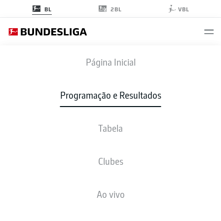
2BL
BL
VBL
RBL
-
KOE
Página Inicial
RBL
KOE
3
1
Programação e Resultados
Tabela
AO VIVO
NOTÍCIAS
ESCALAÇÕES
ESTATÍSTICAS
TABELA
Clubes
Ao vivo