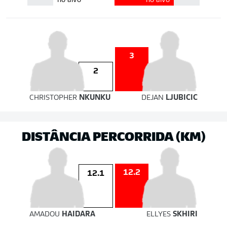
no alvo
no alvo
3
2
CHRISTOPHER
NKUNKU
DEJAN
LJUBICIC
DISTÂNCIA PERCORRIDA (KM)
12.2
12.1
AMADOU
HAIDARA
ELLYES
SKHIRI