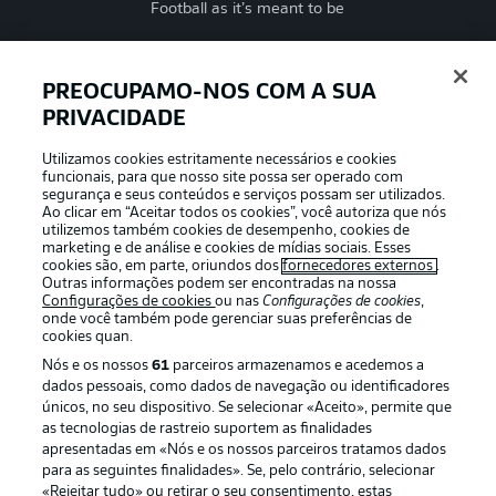
Football as it’s meant to be
PREOCUPAMO-NOS COM A SUA
PRIVACIDADE
APLICATIVO DA BUNDESLIGA
Utilizamos cookies estritamente necessários e cookies
funcionais, para que nosso site possa ser operado com
segurança e seus conteúdos e serviços possam ser utilizados.
Ao clicar em “Aceitar todos os cookies”, você autoriza que nós
utilizemos também cookies de desempenho, cookies de
Oferecido por
marketing e de análise e cookies de mídias sociais. Esses
cookies são, em parte, oriundos dos
fornecedores externos
.
Outras informações podem ser encontradas na nossa
Configurações de cookies
ou nas
Configurações de cookies
,
onde você também pode gerenciar suas preferências de
cookies quan.
Nós e os nossos
61
parceiros armazenamos e acedemos a
dados pessoais, como dados de navegação ou identificadores
únicos, no seu dispositivo. Se selecionar «Aceito», permite que
as tecnologias de rastreio suportem as finalidades
apresentadas em «Nós e os nossos parceiros tratamos dados
para as seguintes finalidades». Se, pelo contrário, selecionar
«Rejeitar tudo» ou retirar o seu consentimento, estas