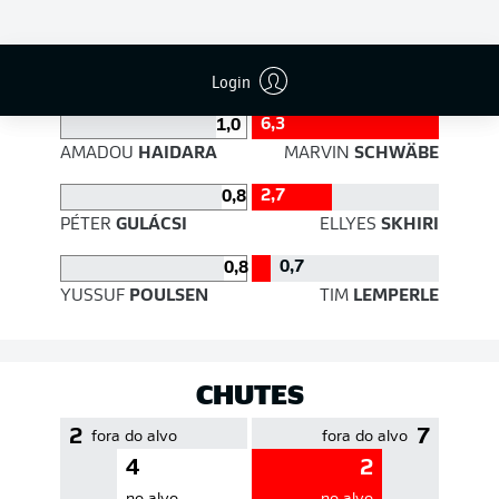
EFICIÊNCIA DE PASSES
Login
6,3
1,0
AMADOU
HAIDARA
MARVIN
SCHWÄBE
2,7
0,8
PÉTER
GULÁCSI
ELLYES
SKHIRI
0,7
0,8
YUSSUF
POULSEN
TIM
LEMPERLE
CHUTES
2
7
fora do alvo
fora do alvo
4
2