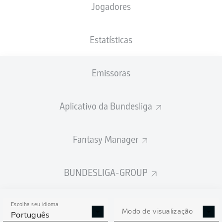
Jogadores
XGOLS
Estatísticas
3
Emissoras
Aplicativo da Bundesliga
1
1.14
0.86
Fantasy Manager
Goals
BUNDESLIGA-GROUP
PASSES REALIZADOS
Escolha seu idioma
486
487
Modo de visualização
Português
Precisão
80 %
82 %