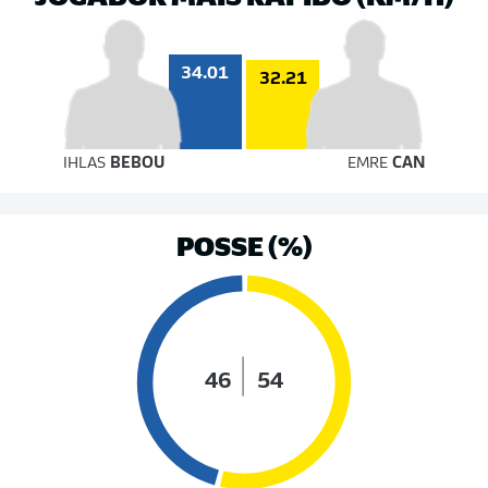
34.01
32.21
IHLAS
BEBOU
EMRE
CAN
POSSE (%)
46
54