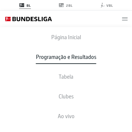
2BL
BL
VBL
TSG
-
BVB
Página Inicial
TSG
BVB
0
1
Programação e Resultados
Tabela
AO VIVO
NOTÍCIAS
ESCALAÇÕES
ESTATÍSTICAS
TABELA
Clubes
Ao vivo