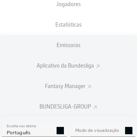
Jogadores
XGOLS
Estatísticas
1
Emissoras
Aplicativo da Bundesliga
Fantasy Manager
0
Goals
BUNDESLIGA-GROUP
PASSES REALIZADOS
Escolha seu idioma
433
551
Modo de visualização
Português
Precisão
85 %
85 %