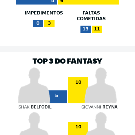
4
6
IMPEDIMENTOS
FALTAS
COMETIDAS
0
3
13
11
TOP 3 DO FANTASY
10
5
ISHAK
BELFODIL
GIOVANNI
REYNA
10