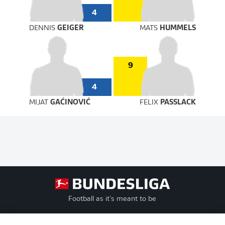
4
DENNIS
GEIGER
MATS
HUMMELS
9
4
MIJAT
GAĆINOVIĆ
FELIX
PASSLACK
Football as it’s meant to be