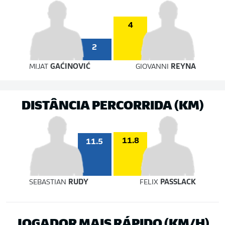
4
2
MIJAT
GAĆINOVIĆ
GIOVANNI
REYNA
DISTÂNCIA PERCORRIDA (KM)
11.8
11.5
SEBASTIAN
RUDY
FELIX
PASSLACK
JOGADOR MAIS RÁPIDO (KM/H)