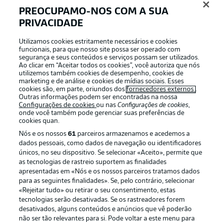
PREOCUPAMO-NOS COM A SUA
PRIVACIDADE
APLICATIVO DA BUNDESLIGA
Utilizamos cookies estritamente necessários e cookies
funcionais, para que nosso site possa ser operado com
segurança e seus conteúdos e serviços possam ser utilizados.
Ao clicar em “Aceitar todos os cookies”, você autoriza que nós
utilizemos também cookies de desempenho, cookies de
Oferecido por
marketing e de análise e cookies de mídias sociais. Esses
cookies são, em parte, oriundos dos
fornecedores externos
.
Outras informações podem ser encontradas na nossa
Configurações de cookies
ou nas
Configurações de cookies
,
onde você também pode gerenciar suas preferências de
cookies quan.
Nós e os nossos
61
parceiros armazenamos e acedemos a
dados pessoais, como dados de navegação ou identificadores
únicos, no seu dispositivo. Se selecionar «Aceito», permite que
as tecnologias de rastreio suportem as finalidades
apresentadas em «Nós e os nossos parceiros tratamos dados
para as seguintes finalidades». Se, pelo contrário, selecionar
«Rejeitar tudo» ou retirar o seu consentimento, estas
Publicidade
Avisos legais
tecnologias serão desativadas. Se os rastreadores forem
Gerir preferências
Aviso de privacidade
desativados, alguns conteúdos e anúncios que vê poderão
não ser tão relevantes para si. Pode voltar a este menu para