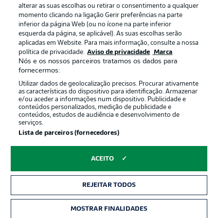
Termos de uso
Emissoras
alterar as suas escolhas ou retirar o consentimento a qualquer
momento clicando na ligação Gerir preferências na parte
Trabalhe conosco
Marca
inferior da página Web (ou no ícone na parte inferior
Contato
Jogadores
esquerda da página, se aplicável). As suas escolhas serão
aplicadas em Website. Para mais informação, consulte a nossa
política de privacidade.
Aviso de privacidade
Marca
Nós e os nossos parceiros tratamos os dados para
fornecermos:
Utilizar dados de geolocalização precisos. Procurar ativamente
as características do dispositivo para identificação. Armazenar
e/ou aceder a informações num dispositivo. Publicidade e
conteúdos personalizados, medição de publicidade e
conteúdos, estudos de audiência e desenvolvimento de
serviços.
© 2026 Bundesliga-Gruppe GmbH
Lista de parceiros (fornecedores)
Escolha seu idioma
ACEITO
Português
REJEITAR TODOS
Modo de visualização
MOSTRAR FINALIDADES