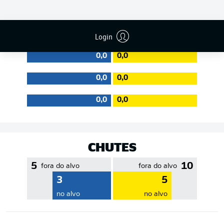
EFICIÊNCIA DE PASSES
Login
0,0
0,0
0,0
0,0
0,0
0,0
CHUTES
5
10
fora do alvo
fora do alvo
3
5
no alvo
no alvo