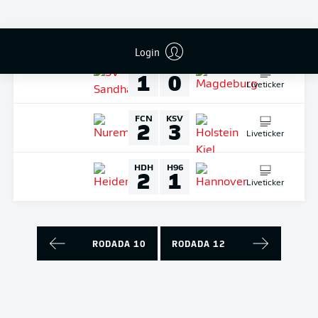
Liveticker
DOMINGO
09-out.-2022
Login
SVS
FCM
1
0
Liveticker
FCN
KSV
2
3
Liveticker
HDH
H96
2
1
Liveticker
RODADA 10
RODADA 12