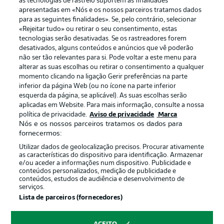
as tecnologias de rastreio suportem as finalidades
apresentadas em «Nós e os nossos parceiros tratamos dados
para as seguintes finalidades». Se, pelo contrário, selecionar
«Rejeitar tudo» ou retirar o seu consentimento, estas
tecnologias serão desativadas. Se os rastreadores forem
desativados, alguns conteúdos e anúncios que vê poderão
não ser tão relevantes para si. Pode voltar a este menu para
alterar as suas escolhas ou retirar o consentimento a qualquer
momento clicando na ligação Gerir preferências na parte
inferior da página Web (ou no ícone na parte inferior
esquerda da página, se aplicável). As suas escolhas serão
Publicidade
Avisos legais
aplicadas em Website. Para mais informação, consulte a nossa
política de privacidade.
Aviso de privacidade
Marca
Gerir preferências
Aviso de privacidade
Nós e os nossos parceiros tratamos os dados para
fornecermos:
Termos de uso
Trabalhe conosco
Utilizar dados de geolocalização precisos. Procurar ativamente
Marca
Contato
as características do dispositivo para identificação. Armazenar
e/ou aceder a informações num dispositivo. Publicidade e
Jogadores
conteúdos personalizados, medição de publicidade e
conteúdos, estudos de audiência e desenvolvimento de
serviços.
Lista de parceiros (fornecedores)