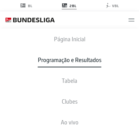
2BL
BL
VBL
RODADA 11
Página Inicial
TEMPORADA 2022-2023
Programação e Resultados
2022-2023
Tabela
Rodada 11
Clubes
Todos os clubes
Ao vivo
SEXTA-FEIRA
07-out.-2022