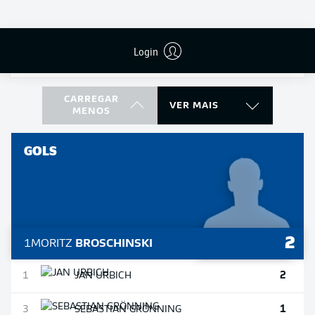
15
9
PHILIPP
HOFMANN
Login
15
HAUKE
WAHL
CARREGAR
VER MAIS
MENOS
GOLS
2
1
MORITZ
BROSCHINSKI
2
1
JAN
URBICH
1
3
SEBASTIAN
GRÖNNING