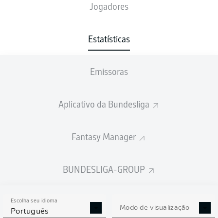
Jogadores
Estatísticas
20
1
GUILLERMO
BALZI
Emissoras
20
LUKA
HYRYLÄINEN
17
3
JULIAN
EITSCHBERGER
Aplicativo da Bundesliga
17
ROBIN
FABINSKI
Fantasy Manager
16
5
NIKLAS
KOLBE
BUNDESLIGA-GROUP
16
JOSIP
BREKALO
16
DEYOVAISIO
ZEEFUIK
Escolha seu idioma
Modo de visualização
Português
16
ADRIAN
BECK