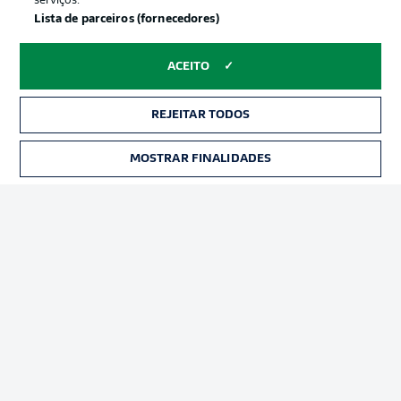
serviços.
Lista de parceiros (fornecedores)
ACEITO
REJEITAR TODOS
MOSTRAR FINALIDADES
Football as it’s meant to be
APLICATIVO DA BUNDESLIGA