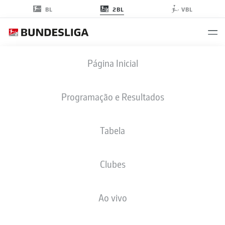
2BL
BL
VBL
2. BUNDESLIGA ESTATÍSTICAS
Página Inicial
2026-2027
Programação e Resultados
JOGADORES
VISÃO GERAL
CLUBES
Tabela
Temporada
Clubes
Ao vivo
DISPUTAS GANHAS