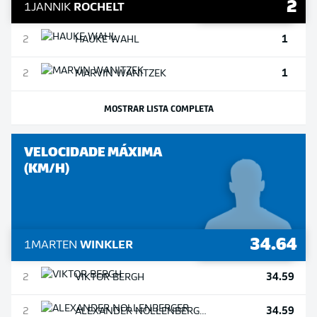
2
1
JANNIK
ROCHELT
1
2
HAUKE
WAHL
1
2
MARVIN
WANITZEK
MOSTRAR LISTA COMPLETA
VELOCIDADE MÁXIMA
(KM/H)
34.64
1
MARTEN
WINKLER
34.59
2
VIKTOR
BERGH
34.59
2
ALEXANDER
NOLLENBERGER