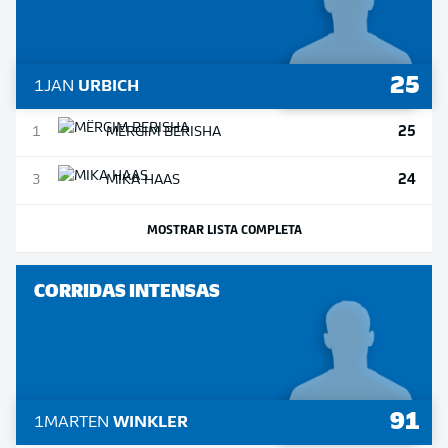
25
1
JAN
URBICH
25
1
MËRGIM
BERISHA
24
3
MIKA
HAAS
MOSTRAR LISTA COMPLETA
CORRIDAS INTENSAS
91
1
MARTEN
WINKLER