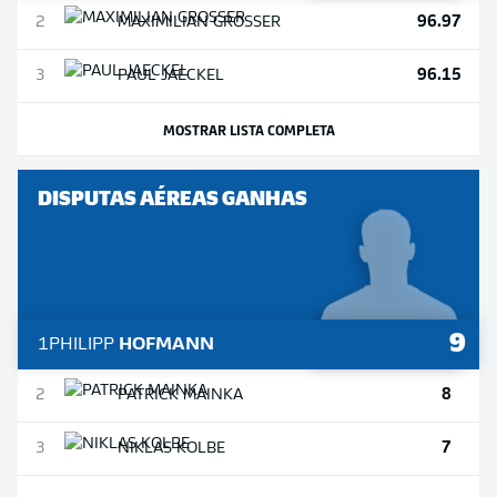
96.97
2
MAXIMILIAN
GROSSER
96.15
3
PAUL
JAECKEL
MOSTRAR LISTA COMPLETA
DISPUTAS AÉREAS GANHAS
9
1
PHILIPP
HOFMANN
8
2
PATRICK
MAINKA
7
3
NIKLAS
KOLBE