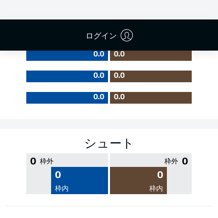
PASS EFFICIENCY
ログイン
0.0
0.0
0.0
0.0
0.0
0.0
シュート
0
0
枠外
枠外
0
0
枠内
枠内