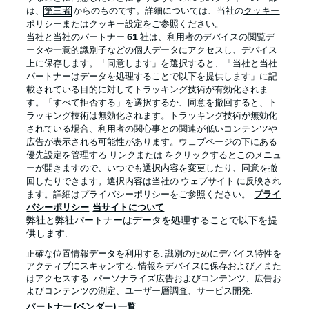
は、
第三者
からのものです。詳細については、当社の
クッキー
ポリシー
またはクッキー設定をご参照ください。
当社と当社のパートナー
61
社は、利用者のデバイスの閲覧デ
ータや一意的識別子などの個人データにアクセスし、デバイス
上に保存します。「同意します」を選択すると、「当社と当社
パートナーはデータを処理することで以下を提供します」に記
載されている目的に対してトラッキング技術が有効化されま
す。「すべて拒否する」を選択するか、同意を撤回すると、ト
ラッキング技術は無効化されます。トラッキング技術が無効化
されている場合、利用者の関心事との関連が低いコンテンツや
広告が表示される可能性があります。ウェブページの下にある
プライバシー・ポリシー
優先設定を管理する
優先設定を管理する リンクまたは をクリックするとこのメニュ
利用条件
放送局
ーが開きますので、いつでも選択内容を変更したり、同意を撤
回したりできます。選択内容は当社の ウェブサイト に反映され
求人
選手
ます。詳細はプライバシーポリシーをご参照ください。
プライ
バシーポリシー
当サイトについて
当サイトについて
弊社と弊社パートナーはデータを処理することで以下を提
供します:
正確な位置情報データを利用する. 識別のためにデバイス特性を
アクティブにスキャンする. 情報をデバイスに保存および／また
はアクセスする. パーソナライズ広告およびコンテンツ、広告お
よびコンテンツの測定、ユーザー層調査、サービス開発.
© 2026 Bundesliga-Gruppe GmbH
パートナー (ベンダー) 一覧