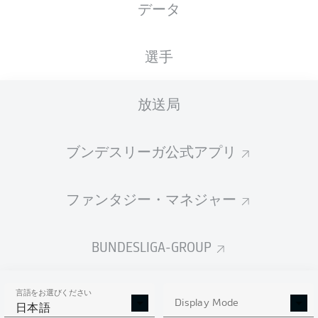
データ
XGOALS
選手
放送局
ブンデスリーガ公式アプリ
ファンタジー・マネジャー
Goals
BUNDESLIGA-GROUP
PASSES COMPLETED
言語をお選びください
0
0
Display Mode
日本語
成功率
0 %
0 %