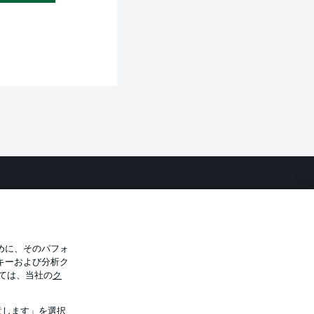
バシー・ポリシー
優先設定を管理する
件
放送局
選手
めに、そのパフォ
キーおよび分析ク
トについて
ては、当社の
ク
意します」を選択