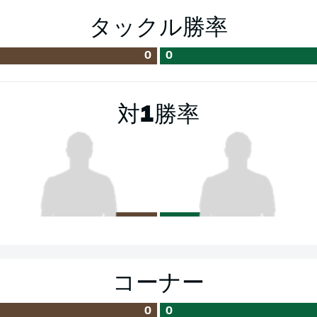
タックル勝率
0
0
対1勝率
コーナー
0
0