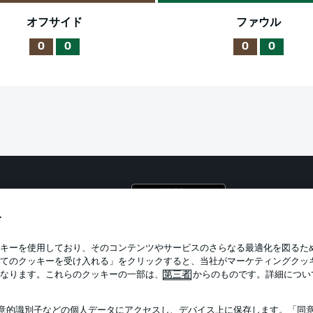
オフサイド
ファウル
0
0
0
0
プライ
利用条
す
BUNDESLIGA APP
求人
キーを使用しており、そのコンテンツやサービスのさらなる最適化を図るた
てのクッキーを受け入れる」をクリックすると、当社がマーケティングクッ
当サイ
なります。これらのクッキーの一部は、
第三者
からのものです。詳細につい
意的識別子などの個人データにアクセスし、デバイス上に保存します。「同