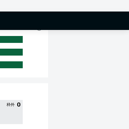
0 %
0
枠外