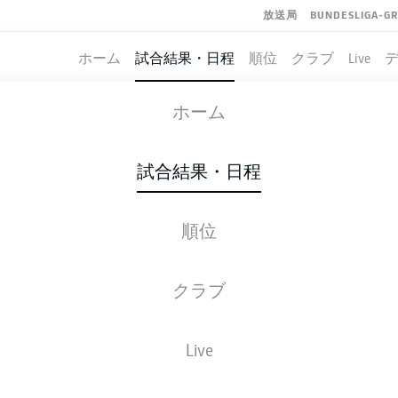
放送局
BUNDESLIGA-G
ホーム
試合結果・日程
順位
クラブ
Live
ST. PAULI
-
WOLFSBURG
ホーム
試合結果・日程
順位
ライブ
スターティングメンバー
データ
順
クラブ
Live