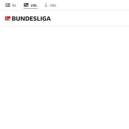
2BL
BL
VBL
節 5