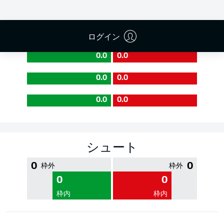
PASS EFFICIENCY
ログイン
0.0
0.0
0.0
0.0
0.0
0.0
シュート
0
0
枠外
枠外
0
0
枠内
枠内