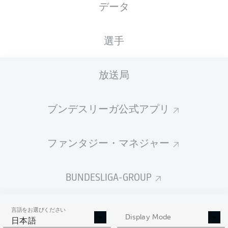
データ
XGOALS
選手
放送局
ブンデスリーガ公式アプリ
ファンタジー・マネジャー
Goals
BUNDESLIGA-GROUP
PASSES COMPLETED
言語をお選びください
0
0
Display Mode
日本語
成功率
0 %
0 %